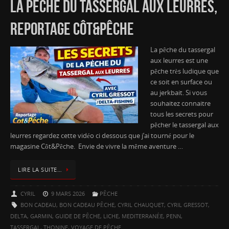
LA PÊCHE DU TASSERGAL AUX LEURRES,
REPORTAGE CÔT&PÊCHE
La pêche du tassergal
aux leurres est une
pêche très ludique que
ce soit en surface ou
au jerkbait. Si vous
souhaitez connaitre
tous les secrets pour
pêcher le tassergal aux
leurres regardez cette vidéo ci dessous que j’ai tourné pour le
magasine Côt&Pêche. Envie de vivre la même aventure …
LIRE LA SUITE…
CYRIL
9 MARS 2026
PÊCHE
BON CADEAU
,
BON CADEAU PÊCHE
,
CYRIL CHAUQUET
,
CYRIL GRESSOT
,
DELTA
,
GARMIN
,
GUIDE DE PÊCHE
,
LICHE
,
MEDITERRANÉE
,
PENN
,
TASSERGAL
,
THONINE
,
VOYAGE DE PÊCHE