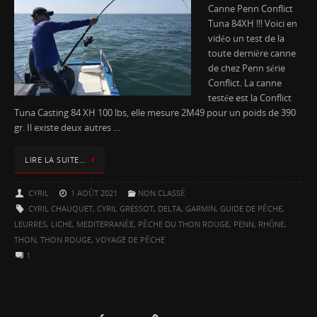
Canne Penn Conflict
Tuna 84XH !!! Voici en
vidéo un test de la
toute dernière canne
de chez Penn série
Conflict. La canne
testée est la Conflict
Tuna Casting 84 XH 100 lbs, elle mesure 2M49 pour un poids de 390
gr. Il existe deux autres …
LIRE LA SUITE…
CYRIL
1 AOÛT 2021
NON CLASSÉ
CYRIL CHAUQUET
,
CYRIL GRESSOT
,
DELTA
,
GARMIN
,
GUIDE DE PÊCHE
,
LEURRES
,
LICHE
,
MEDITERRANÉE
,
PÊCHE DU THON ROUGE
,
PENN
,
RHÔNE
,
THON
,
THON ROUGE
,
VOYAGE DE PÊCHE
1