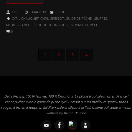
CYRIL
6 MAI 2019
PÊCHE
CYRIL CHAUQUET
,
CYRIL GRESSOT
,
GUIDE DE PÊCHE
,
LEURRES
,
MEDITERRANÉE
,
PÊCHE DU THON ROUGE
,
VOYAGE DE PÊCHE
0
1
2
3
4
Delta Fishing, 100 % leurres, 100 % Émotions, La pêche tropicale mais en France !
Venez pêcher avec le guide de pêche cyril Gressot sur les meilleurs spots à thons
rouges, à liches, à loups en Méditerranée et découvrez l'adrénaline qui coule en vous.
website by bruno Bourrié