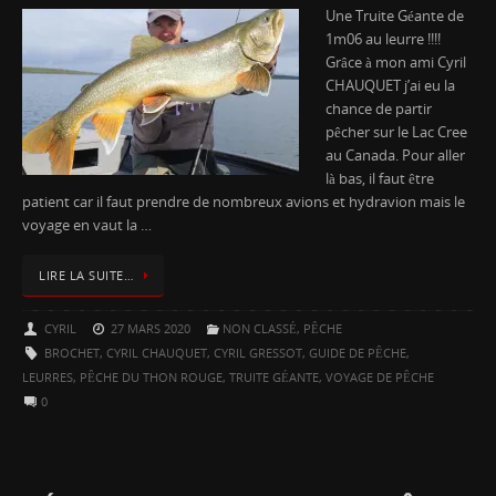
Une Truite Géante de
1m06 au leurre !!!!
Grâce à mon ami Cyril
CHAUQUET j’ai eu la
chance de partir
pêcher sur le Lac Cree
au Canada. Pour aller
là bas, il faut être
patient car il faut prendre de nombreux avions et hydravion mais le
voyage en vaut la …
LIRE LA SUITE…
CYRIL
27 MARS 2020
NON CLASSÉ
,
PÊCHE
BROCHET
,
CYRIL CHAUQUET
,
CYRIL GRESSOT
,
GUIDE DE PÊCHE
,
LEURRES
,
PÊCHE DU THON ROUGE
,
TRUITE GÉANTE
,
VOYAGE DE PÊCHE
0