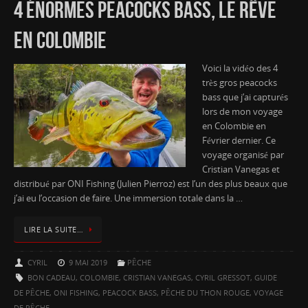
4 ÉNORMES PEACOCKS BASS, LE RÊVE
EN COLOMBIE
Voici la vidéo des 4
très gros peacocks
bass que j’ai capturés
lors de mon voyage
en Colombie en
Février dernier. Ce
voyage organisé par
Cristian Vanegas et
distribué par ONI Fishing (Julien Pierroz) est l’un des plus beaux que
j’ai eu l’occasion de faire. Une immersion totale dans la …
LIRE LA SUITE…
CYRIL
9 MAI 2019
PÊCHE
BON CADEAU
,
COLOMBIE
,
CRISTIAN VANEGAS
,
CYRIL GRESSOT
,
GUIDE
DE PÊCHE
,
ONI FISHING
,
PEACOCK BASS
,
PÊCHE DU THON ROUGE
,
VOYAGE
DE PÊCHE