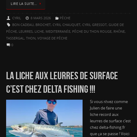
LIRE LA SUITE…
CYRIL
8 MARS 2026
PÊCHE
BON CADEAU
,
BROCHET
,
CYRIL CHAUQUET
,
CYRIL GRESSOT
,
GUIDE DE
PÊCHE
,
LEURRES
,
LICHE
,
MEDITERRANÉE
,
PÊCHE DU THON ROUGE
,
RHÔNE
,
TASSERGAL
,
THON
,
VOYAGE DE PÊCHE
0
LA LICHE AUX LEURRES DE SURFACE
C’EST CHEZ DELTA FISHING !!!
Si vous rêvez comme
Julien de faire une
liche record aux
leurres de surface c’est
chez delta-fishing.fr
que ça se passe ! Voici