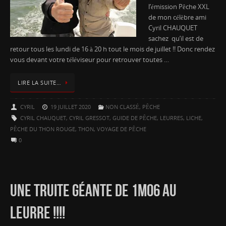
l’émission Pêche XXL
de mon célèbre ami
Cyril CHAUQUET
sachez qu’il est de
retour tous les lundi de 16 à 20 h tout le mois de juillet !! Donc rendez
vous devant votre téléviseur pour retrouver toutes …
LIRE LA SUITE…
CYRIL
19 JUILLET 2020
NON CLASSÉ
,
PÊCHE
CYRIL CHAUQUET
,
CYRIL GRESSOT
,
GUIDE DE PÊCHE
,
LEURRES
,
LICHE
,
PÊCHE DU THON ROUGE
,
THON
,
VOYAGE DE PÊCHE
0
UNE TRUITE GÉANTE DE 1M06 AU
LEURRE !!!!