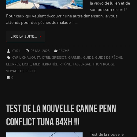
la vidéo de Julien et de
son poisson record !
Pour ceux qui veulent découvrir une autre dimension, je vous
attends pour des pêches de malade !!! …
LIRE LA SUITE…
CYRIL
26 MAI 2025
PÊCHE
CYRIL CHAUQUET
,
CYRIL GRESSOT
,
GARMIN
,
GUIDE
,
GUIDE DE PÊCHE
,
LEURRES
,
LICHE
,
MEDITERRANÉE
,
RHÔNE
,
TASSERGAL
,
THON ROUGE
,
VOYAGE DE PÊCHE
0
TEST DE LA NOUVELLE CANNE PENN
CONFLICT TUNA 84XH !!!
Test de la nouvelle