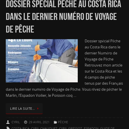
DOSSIER SPÉCIAL PÊCHE AU COSTA RICA
DANS LE DERNIER NUMÉRO DE VOYAGE
DE PÊCHE
Dossier spécial Pêche
au Costa Rica dans le
dernier Numéro de
Voyage de Pêche
Retrouvez mon article
sur le Costa Rica et les
4 camps de pêche
tenus par des Français
dans le dernier numéro de Voyage de Pêche. Vous rêvez de pêcher le
Marlin, l’Espadon Voilier, le Poisson coq …
LIRE LA SUITE…
CYRIL
29 AVRIL 2021
PÊCHE
COSTA RICA
,
CYRIL CHAUQUET
,
CYRIL GRESSOT
,
ESPADON
,
GUIDE DE