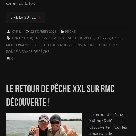
seront parfaites …
LIRE LA SUITE…
CYRIL
22 FÉVRIER 2021
PÊCHE
CYRIL CHAUQUET
,
CYRIL GRESSOT
,
GUIDE DE PÊCHE
,
LEURRES
,
LICHE
,
MEDITERRANÉE
,
PÊCHE DU THON ROUGE
,
PENN
,
RHÔNE
,
THON
,
THON
ROUGE
,
VOYAGE DE PÊCHE
0
LE RETOUR DE PÊCHE XXL SUR RMC
DÉCOUVERTE !
Le retour de pêche
XXL sur RMC
découverte ! Pour les
amateurs de