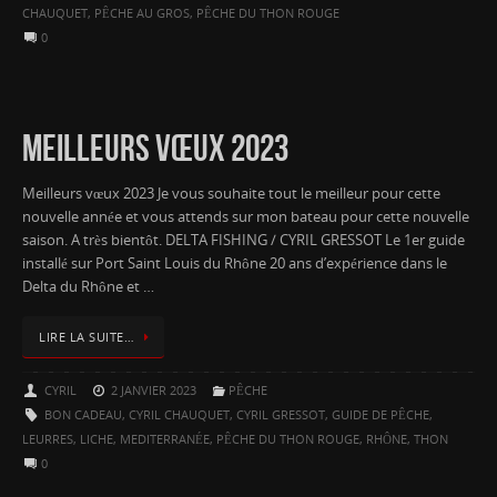
CHAUQUET
,
PÊCHE AU GROS
,
PÊCHE DU THON ROUGE
0
MEILLEURS VŒUX 2023
Meilleurs vœux 2023 Je vous souhaite tout le meilleur pour cette
nouvelle année et vous attends sur mon bateau pour cette nouvelle
saison. A très bientôt. DELTA FISHING / CYRIL GRESSOT Le 1er guide
installé sur Port Saint Louis du Rhône 20 ans d’expérience dans le
Delta du Rhône et …
LIRE LA SUITE…
CYRIL
2 JANVIER 2023
PÊCHE
BON CADEAU
,
CYRIL CHAUQUET
,
CYRIL GRESSOT
,
GUIDE DE PÊCHE
,
LEURRES
,
LICHE
,
MEDITERRANÉE
,
PÊCHE DU THON ROUGE
,
RHÔNE
,
THON
0