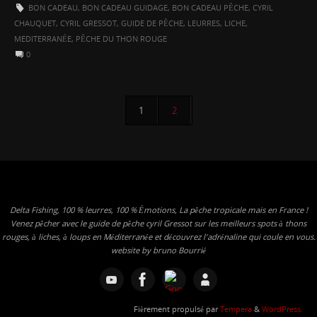
BON CADEAU
,
BON CADEAU GUIDAGE
,
BON CADEAU PÊCHE
,
CYRIL
CHAUQUET
,
CYRIL GRESSOT
,
GUIDE DE PÊCHE
,
LEURRES
,
LICHE
,
MEDITERRANÉE
,
PÊCHE DU THON ROUGE
0
1
2
Delta Fishing, 100 % leurres, 100 % Émotions, La pêche tropicale mais en France !
Venez pêcher avec le guide de pêche cyril Gressot sur les meilleurs spots à thons
rouges, à liches, à loups en Méditerranée et découvrez l'adrénaline qui coule en vous.
website by bruno Bourrié
Fièrement propulsé par
Tempera
&
WordPress.