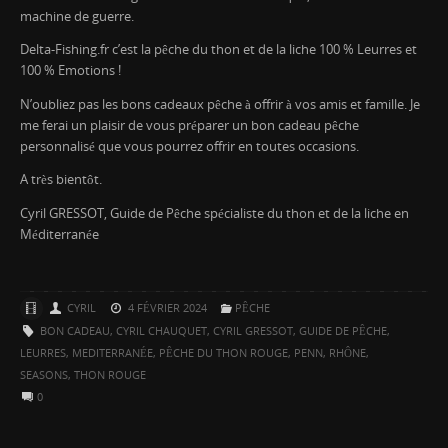
machine de guerre.
Delta-Fishing.fr c’est la pêche du thon et de la liche 100 % Leurres et
100 % Emotions !
N’oubliez pas les bons cadeaux pêche à offrir à vos amis et famille. Je
me ferai un plaisir de vous préparer un bon cadeau pêche
personnalisé que vous pourrez offrir en toutes occasions.
A très bientôt.
Cyril GRESSOT, Guide de Pêche spécialiste du thon et de la liche en
Méditerranée
CYRIL
4 FÉVRIER 2024
PÊCHE
BON CADEAU
,
CYRIL CHAUQUET
,
CYRIL GRESSOT
,
GUIDE DE PÊCHE
,
LEURRES
,
MEDITERRANÉE
,
PÊCHE DU THON ROUGE
,
PENN
,
RHÔNE
,
SEASONS
,
THON ROUGE
0