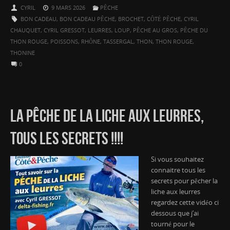
CYRIL
9 MARS 2026
PÊCHE
BON CADEAU
,
BON CADEAU PÊCHE
,
BROCHET
,
CÔTÉ PÊCHE
,
CYRIL
CHAUQUET
,
CYRIL GRESSOT
,
LEURRES
,
LOUP
,
PÊCHE AU GROS
,
PÊCHE DU
THON ROUGE
,
POISSONS
,
RHÔNE
,
TASSERGAL
,
THON
,
THON ROUGE
,
THONINE
0
LA PÊCHE DE LA LICHE AUX LEURRES,
TOUS LES SECRETS !!!!
Si vous souhaitez
connaitre tous les
secrets pour pêcher la
liche aux leurres
regardez cette vidéo ci
dessous que j’ai
tourné pour le