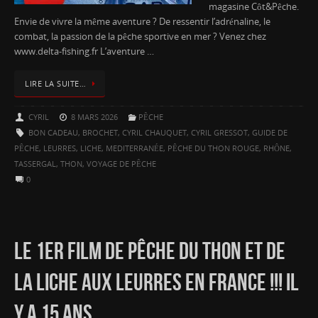
magasine Côt&Pêche.
Envie de vivre la même aventure ? De ressentir l’adrénaline, le
combat, la passion de la pêche sportive en mer ? Venez chez
www.delta-fishing.fr L’aventure …
LIRE LA SUITE…
CYRIL
8 MARS 2026
PÊCHE
BON CADEAU
,
BROCHET
,
CYRIL CHAUQUET
,
CYRIL GRESSOT
,
GUIDE DE
PÊCHE
,
LEURRES
,
LICHE
,
MEDITERRANÉE
,
PÊCHE DU THON ROUGE
,
RHÔNE
,
TASSERGAL
,
THON
,
VOYAGE DE PÊCHE
0
LE 1ER FILM DE PÊCHE DU THON ET DE
LA LICHE AUX LEURRES EN FRANCE !!! IL
Y A 15 ANS…