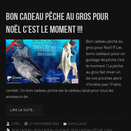
BON CADEAU PÊCHE AU GROS POUR
NOËL C’EST LE MOMENT !!!
Bon cadeau pêche au
gros pour Noël !!! Les
bons cadeaux pour un
guidage de pêche c’est
le moment ! La pêche
au gros fait rêver un
de vos proches alors
n’hésitez pas ! Il sera
comblé. Un bon cadeau pêche est le cadeau idéal pour tous les
amateurs de …
LIRE LA SUITE…
CYRIL
27 NOVEMBRE 2025
NON CLASSÉ
BON CADEAU
,
BON CADEAU GUIDAGE
,
BON CADEAU PÊCHE
,
CYRIL