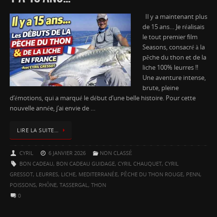
Il y a maintenant plus
de 15 ans… Je réalisais
le tout premier film
Seasons, consacré à la
pêche du thon et de la
liche 100% leurres !!
Une aventure intense,
brute, pleine
d’émotions, qui a marqué le début d’une belle histoire. Pour cette
nouvelle année, j’ai envie de …
LIRE LA SUITE…
CYRIL
6 JANVIER 2026
NON CLASSÉ
BON CADEAU
,
BON CADEAU GUIDAGE
,
CYRIL CHAUQUET
,
CYRIL
GRESSOT
,
LEURRES
,
LICHE
,
MEDITERRANÉE
,
PÊCHE DU THON ROUGE
,
PENN
,
POISSONS
,
RHÔNE
,
TASSERGAL
,
THON
0