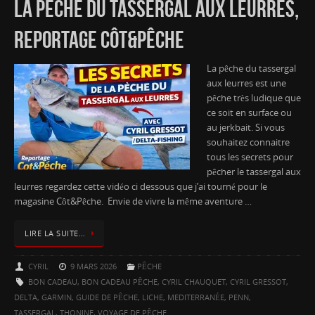
LA PÊCHE DU TASSERGAL AUX LEURRES,
REPORTAGE CÔT&PÊCHE
La pêche du tassergal
aux leurres est une
pêche très ludique que
ce soit en surface ou
au jerkbait. Si vous
souhaitez connaitre
tous les secrets pour
pêcher le tassergal aux
leurres regardez cette vidéo ci dessous que j’ai tourné pour le
magasine Côt&Pêche. Envie de vivre la même aventure …
LIRE LA SUITE…
CYRIL
9 MARS 2026
PÊCHE
BON CADEAU
,
BON CADEAU PÊCHE
,
CYRIL CHAUQUET
,
CYRIL GRESSOT
,
DELTA
,
GARMIN
,
GUIDE DE PÊCHE
,
LICHE
,
MEDITERRANÉE
,
PENN
,
TASSERGAL
,
THONINE
,
VOYAGE DE PÊCHE