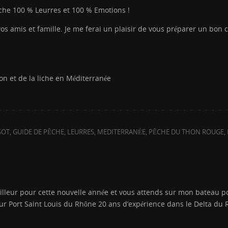
liche 100 % Leurres et 100 % Emotions !
 vos amis et famille. Je me ferai un plaisir de vous préparer un bo
on et de la liche en Méditerranée
SOT
,
GUIDE DE PÊCHE
,
LEURRES
,
MEDITERRANÉE
,
PÊCHE DU THON ROUGE
,
illeur pour cette nouvelle année et vous attends sur mon bateau pou
ur Port Saint Louis du Rhône 20 ans d’expérience dans le Delta du 