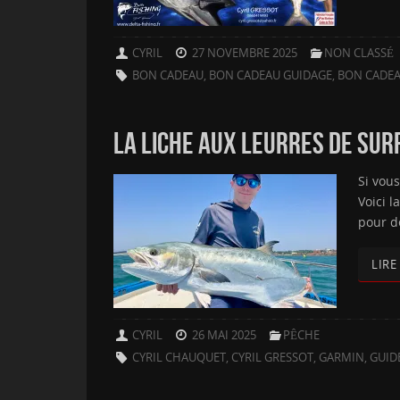
CYRIL
27 NOVEMBRE 2025
NON CLASSÉ
BON CADEAU
,
BON CADEAU GUIDAGE
,
BON CADEA
LA LICHE AUX LEURRES DE SURFA
Si vous
Voici l
pour d
LIRE
CYRIL
26 MAI 2025
PÊCHE
CYRIL CHAUQUET
,
CYRIL GRESSOT
,
GARMIN
,
GUID