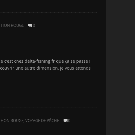
 THON ROUGE
0
 c’est chez delta-fishing.fr que ça se passe !
découvrir une autre dimension, je vous attends
THON ROUGE
,
VOYAGE DE PÊCHE
0