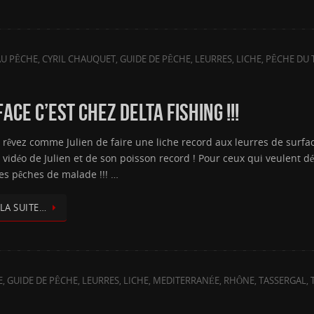
U PÊCHE
,
CYRIL CHAUQUET
,
GUIDE DE PÊCHE
,
LEURRES
,
LICHE
,
PÊCHE DU
CE C’EST CHEZ DELTA FISHING !!!
 rêvez comme Julien de faire une liche record aux leurres de surface
a vidéo de Julien et de son poisson record ! Pour ceux qui veulent 
es pêches de malade !!! …
 LA SUITE…
E
,
GUIDE DE PÊCHE
,
LEURRES
,
LICHE
,
MEDITERRANÉE
,
RHÔNE
,
TASSERGAL
,