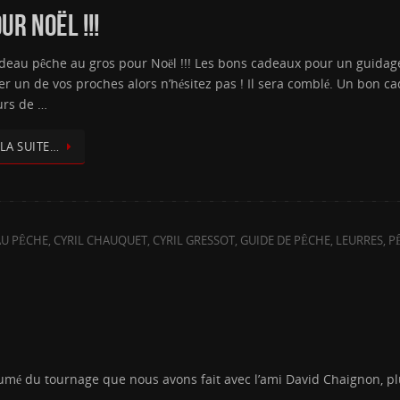
R NOËL !!!
deau pêche au gros pour Noël !!! Les bons cadeaux pour un guidage
ver un de vos proches alors n’hésitez pas ! Il sera comblé. Un bon c
rs de …
 LA SUITE…
U PÊCHE
,
CYRIL CHAUQUET
,
CYRIL GRESSOT
,
GUIDE DE PÊCHE
,
LEURRES
,
P
résumé du tournage que nous avons fait avec l’ami David Chaignon,