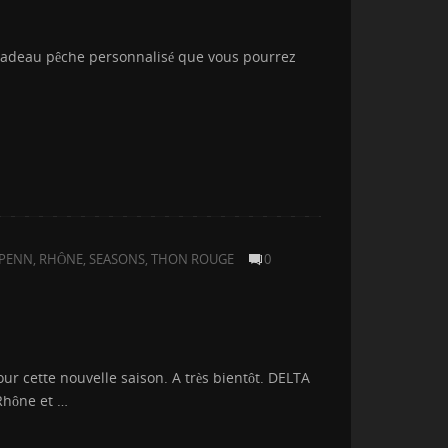
n cadeau pêche personnalisé que vous pourrez
PENN
,
RHÔNE
,
SEASONS
,
THON ROUGE
0
r cette nouvelle saison. A très bientôt. DELTA
Rhône et …