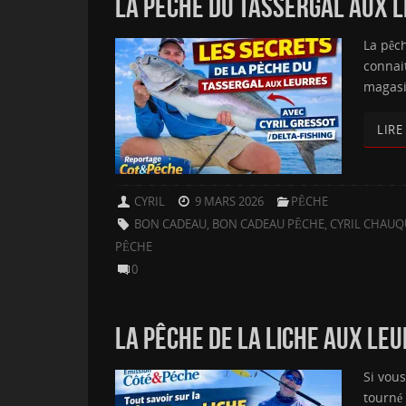
LA PÊCHE DU TASSERGAL AUX 
La pêch
connait
magasi
LIRE
CYRIL
9 MARS 2026
PÊCHE
BON CADEAU
,
BON CADEAU PÊCHE
,
CYRIL CHAUQ
PÊCHE
0
LA PÊCHE DE LA LICHE AUX LEUR
Si vous
tourné