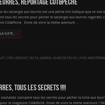
LEURRES, REPORTAGE CÔT&PÊCHE
e du tassergal aux leurres est une pêche très ludique que ce soit e
re tous les secrets pour pêcher le tassergal aux leurres regardez ce
ne Côt&Pêche. Envie de vivre la même aventure …
 LA SUITE…
UET
,
CYRIL GRESSOT
,
DELTA
,
GARMIN
,
GUIDE DE PÊCHE
,
LICHE
,
MEDITERRA
RES, TOUS LES SECRETS !!!!
 souhaitez connaitre tous les secrets pour pêcher la liche aux leurr
 pour le magasine Côt&Pêche. Envie de vivre la même aventure ? De r