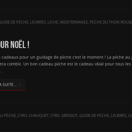
GUIDE DE PÊCHE
,
LEURRES
,
LICHE
,
MEDITERRANÉE
,
PÊCHE DU THON ROUG
UR NOËL !
 cadeaux pour un guidage de pêche c’est le moment ! La pêche au gr
 sera comblé. Un bon cadeau pêche est le cadeau idéal pour tous les
 …
A SUITE…
U PÊCHE
,
CYRIL CHAUQUET
,
CYRIL GRESSOT
,
GUIDE DE PÊCHE
,
LEURRES
,
L