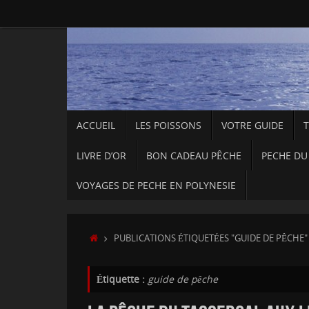
Passer
au
contenu
PASSER
ACCUEIL
LES POISSONS
VOTRE GUIDE
AU
CONTENU
LIVRE D’OR
BON CADEAU PÊCHE
PECHE DU
VOYAGES DE PECHE EN POLYNESIE
ACCUEIL
PUBLICATIONS ÉTIQUETÉES "GUIDE DE PÊCHE"
Étiquette :
guide de pêche