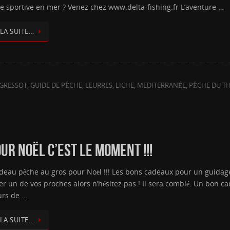
he sportive en mer ? Venez chez www.delta-fishing.fr L’aventure …
 LA SUITE…
 GRESSOT
,
GUIDE DE PÊCHE
,
LEURRES
,
LICHE
,
MEDITERRANÉE
,
PÊCHE DU T
R NOËL C’EST LE MOMENT !!!
deau pêche au gros pour Noël !!! Les bons cadeaux pour un guidage
ver un de vos proches alors n’hésitez pas ! Il sera comblé. Un bon c
rs de …
 LA SUITE…