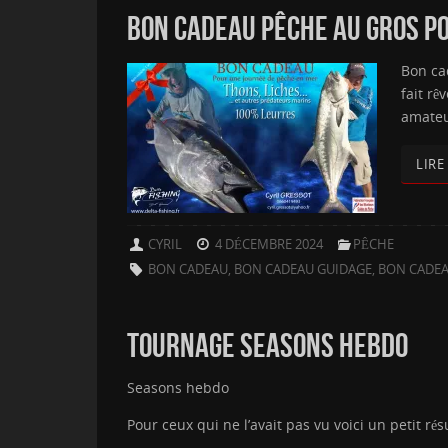
BON CADEAU PÊCHE AU GROS POU
Bon ca
fait rê
amateu
LIRE
CYRIL
4 DÉCEMBRE 2024
PÊCHE
BON CADEAU
,
BON CADEAU GUIDAGE
,
BON CADEA
TOURNAGE SEASONS HEBDO
Seasons hebdo
Pour ceux qui ne l’avait pas vu voici un petit 