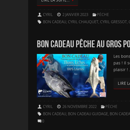
LIRE LA SUITE…
CYRIL
2 JANVIER 2023
PÊCHE
BON CADEAU
,
CYRIL CHAUQUET
,
CYRIL GRESSOT
,
BON CADEAU PÊCHE AU GROS PO
Les bons
pas ! Il
plaisir !
LIRE L
CYRIL
26 NOVEMBRE 2022
PÊCHE
BON CADEAU
,
BON CADEAU GUIDAGE
,
BON CADEA
0