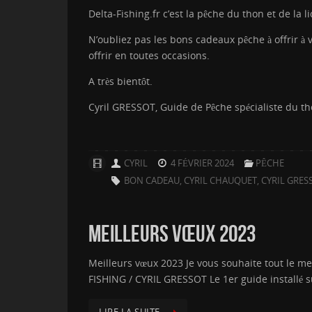
Delta-Fishing.fr c’est la pêche du thon et de la 
N’oubliez pas les bons cadeaux pêche à offrir à
offrir en toutes occasions.
A très bientôt.
Cyril GRESSOT, Guide de Pêche spécialiste du th
CYRIL
4 FÉVRIER 2024
PÊCHE
BON CADEAU
,
CYRIL CHAUQUET
,
CYRIL GRES
MEILLEURS VŒUX 2023
Meilleurs vœux 2023 Je vous souhaite tout le me
FISHING / CYRIL GRESSOT Le 1er guide installé s