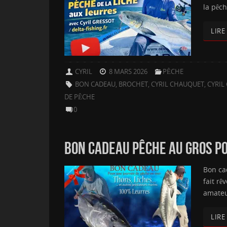
la pêc
LIRE
CYRIL
8 MARS 2026
PÊCHE
BON CADEAU
,
BROCHET
,
CYRIL CHAUQUET
,
CYRIL
DE PÊCHE
0
BON CADEAU PÊCHE AU GROS POU
Bon ca
fait rê
amateu
LIRE