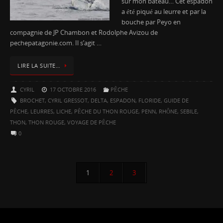
sur mon bateau… Cet espadon
a été piqué au leurre et par la
bouche par Peyo en
compagnie de JP Chambon et Rodolphe Avizou de
pechepatagonie.com. Il s’agit …
LIRE LA SUITE…
CYRIL
17 OCTOBRE 2016
PÊCHE
BROCHET
,
CYRIL GRESSOT
,
DELTA
,
ESPADON
,
FLORIDE
,
GUIDE DE
PÊCHE
,
LEURRES
,
LICHE
,
PÊCHE DU THON ROUGE
,
PENN
,
RHÔNE
,
SEBILE
,
THON
,
THON ROUGE
,
VOYAGE DE PÊCHE
0
1
2
3