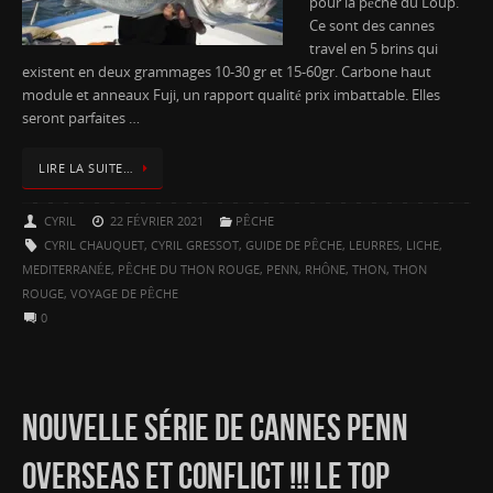
pour la pêche du Loup.
Ce sont des cannes
travel en 5 brins qui
existent en deux grammages 10-30 gr et 15-60gr. Carbone haut
module et anneaux Fuji, un rapport qualité prix imbattable. Elles
seront parfaites …
LIRE LA SUITE…
CYRIL
22 FÉVRIER 2021
PÊCHE
CYRIL CHAUQUET
,
CYRIL GRESSOT
,
GUIDE DE PÊCHE
,
LEURRES
,
LICHE
,
MEDITERRANÉE
,
PÊCHE DU THON ROUGE
,
PENN
,
RHÔNE
,
THON
,
THON
ROUGE
,
VOYAGE DE PÊCHE
0
NOUVELLE SÉRIE DE CANNES PENN
OVERSEAS ET CONFLICT !!! LE TOP