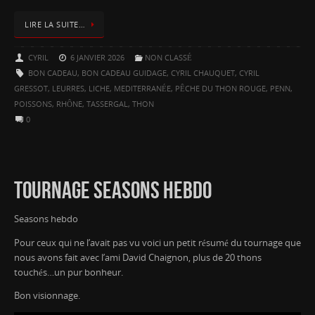
LIRE LA SUITE…
CYRIL
6 JANVIER 2026
NON CLASSÉ
BON CADEAU
,
BON CADEAU GUIDAGE
,
CYRIL CHAUQUET
,
CYRIL
GRESSOT
,
LEURRES
,
LICHE
,
MEDITERRANÉE
,
PÊCHE DU THON ROUGE
,
PENN
,
POISSONS
,
RHÔNE
,
TASSERGAL
,
THON
0
TOURNAGE SEASONS HEBDO
Seasons hebdo
Pour ceux qui ne l’avait pas vu voici un petit résumé du tournage que
nous avons fait avec l’ami David Chaignon, plus de 20 thons
touchés…un pur bonheur.
Bon visionnage.