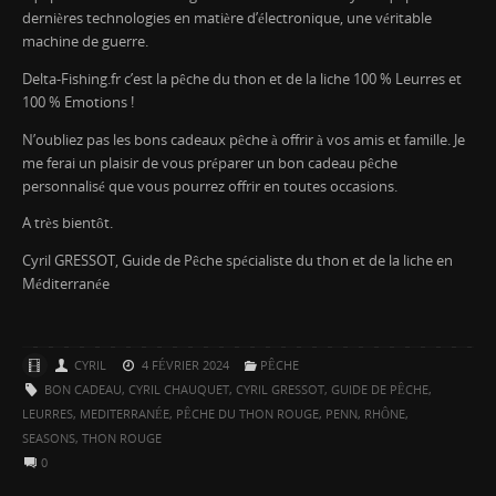
dernières technologies en matière d’électronique, une véritable
machine de guerre.
Delta-Fishing.fr c’est la pêche du thon et de la liche 100 % Leurres et
100 % Emotions !
N’oubliez pas les bons cadeaux pêche à offrir à vos amis et famille. Je
me ferai un plaisir de vous préparer un bon cadeau pêche
personnalisé que vous pourrez offrir en toutes occasions.
A très bientôt.
Cyril GRESSOT, Guide de Pêche spécialiste du thon et de la liche en
Méditerranée
CYRIL
4 FÉVRIER 2024
PÊCHE
BON CADEAU
,
CYRIL CHAUQUET
,
CYRIL GRESSOT
,
GUIDE DE PÊCHE
,
LEURRES
,
MEDITERRANÉE
,
PÊCHE DU THON ROUGE
,
PENN
,
RHÔNE
,
SEASONS
,
THON ROUGE
0