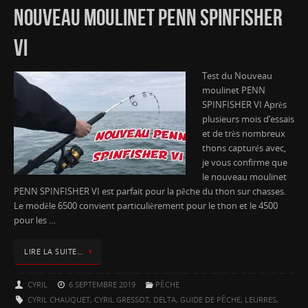
NOUVEAU MOULINET PENN SPINFISHER
VI
Test du Nouveau
moulinet PENN
SPINFISHER VI Après
plusieurs mois d’essais
et de très nombreux
thons capturés avec,
je vous confirme que
le nouveau moulinet
PENN SPINFISHER VI est parfait pour la pêche du thon sur chasses.
Le modèle 6500 convient particulièrement pour le thon et le 4500
pour les …
LIRE LA SUITE…
CYRIL
6 SEPTEMBRE 2019
PÊCHE
CYRIL CHAUQUET
,
CYRIL GRESSOT
,
DELTA
,
GUIDE DE PÊCHE
,
LEURRES
,