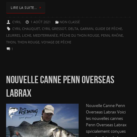
LIRE LA SUITE…
CYRIL
1 AOÛT 2021
NON CLASSÉ
CYRIL CHAUQUET
,
CYRIL GRESSOT
,
DELTA
,
GARMIN
,
GUIDE DE PÊCHE
,
LEURRES
,
LICHE
,
MEDITERRANÉE
,
PÊCHE DU THON ROUGE
,
PENN
,
RHÔNE
,
THON
,
THON ROUGE
,
VOYAGE DE PÊCHE
1
NOUVELLE CANNE PENN OVERSEAS
LABRAX
Nouvelle Canne Penn
Overseas Labrax Voici
les nouvelles cannes
Penn Overseas Labrax
spécialement conçues