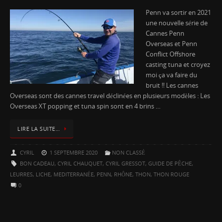
Penn va sortir en 2021
une nouvelle série de
Cannes Penn
Overseas et Penn
Conflict Offshore
casting tuna et croyez
moi ça va faire du
bruit !! Les cannes
Overseas sont des cannes travel déclinées en plusieurs modèles : Les
Overseas XT popping et tuna spin sont en 4 brins …
LIRE LA SUITE…
CYRIL
1 SEPTEMBRE 2020
NON CLASSÉ
BON CADEAU
,
CYRIL CHAUQUET
,
CYRIL GRESSOT
,
GUIDE DE PÊCHE
,
LEURRES
,
LICHE
,
MEDITERRANÉE
,
PENN
,
RHÔNE
,
THON
,
THON ROUGE
0