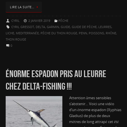
LIRE LA SUITE…
CYRIL
2 JANVIER 2019
PÊCHE
CYRIL GRESSOT
,
DELTA
,
GARMIN
,
GUIDE
,
GUIDE DE PÊCHE
,
LEURRES
,
LICHE
,
MEDITERRANÉE
,
PÊCHE DU THON ROUGE
,
PENN
,
POISSONS
,
RHÔNE
,
THON ROUGE
0
ÉNORME ESPADON PRIS AU LEURRE
CHEZ DELTA-FISHING !!!
Attention âmes sensibles
s’abstenir… Voici une vidéo
d’un énorme espadon (Xyphias
Gladius) de plus de deux
mètres de long attrapé cet été