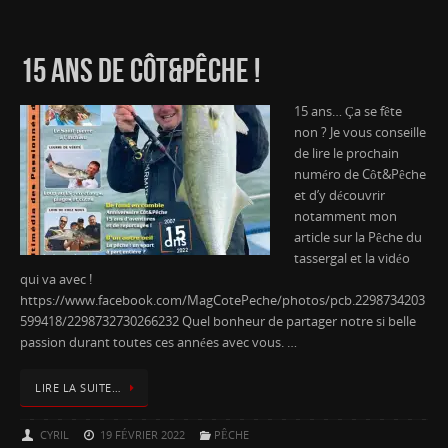
15 ANS DE CÔT&PÊCHE !
15 ans… Ça se fête
non ? Je vous conseille
de lire le prochain
numéro de Côt&Pêche
et d’y découvrir
notamment mon
article sur la Pêche du
tassergal et la vidéo
qui va avec !
https://www.facebook.com/MagCotePeche/photos/pcb.2298734203
599418/2298732730266232 Quel bonheur de partager notre si belle
passion durant toutes ces années avec vous. …
LIRE LA SUITE…
CYRIL
19 FÉVRIER 2022
PÊCHE