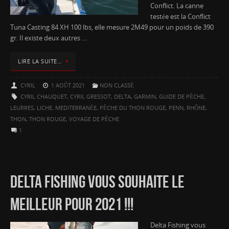
Conflict. La canne
testée est la Conflict
Tuna Casting 84 XH 100 lbs, elle mesure 2M49 pour un poids de 390
gr. Il existe deux autres …
LIRE LA SUITE…
CYRIL
1 AOÛT 2021
NON CLASSÉ
CYRIL CHAUQUET
,
CYRIL GRESSOT
,
DELTA
,
GARMIN
,
GUIDE DE PÊCHE
,
LEURRES
,
LICHE
,
MEDITERRANÉE
,
PÊCHE DU THON ROUGE
,
PENN
,
RHÔNE
,
THON
,
THON ROUGE
,
VOYAGE DE PÊCHE
1
DELTA FISHING VOUS SOUHAITE LE
MEILLEUR POUR 2021 !!!
Delta Fishing vous