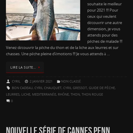
souhaite le meilleur
pour 2021 !!! Pour
ceux qui veulent
découvrir une autre
dimension, je vous
attends pour des
pêches de malade !!!
Venez découvrir la pêche du thon et de la liche aux leurres et sur
chasses. Une pêche pleine d’émotions !!! Je vous attends à …
LIRE LA SUITE…
CYRIL
2 JANVIER 2021
NON CLASSÉ
BON CADEAU
,
CYRIL CHAUQUET
,
CYRIL GRESSOT
,
GUIDE DE PÊCHE
,
LEURRES
,
LICHE
,
MEDITERRANÉE
,
RHÔNE
,
THON
,
THON ROUGE
0
NOUVELLE SÉRIE DE CANNES PENN