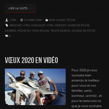
LIRE LA SUITE…
CYRIL
27 MARS 2020
NON CLASSÉ
,
PÊCHE
BROCHET
,
CYRIL CHAUQUET
,
CYRIL GRESSOT
,
GUIDE DE PÊCHE
,
LEURRES
,
PÊCHE DU THON ROUGE
,
TRUITE GÉANTE
,
VOYAGE DE PÊCHE
0
VŒUX 2020 EN VIDÉO
Pour 2020 je vous
souhaite bien
entendu le meilleur
pour vous et vos
familles, santé,
bonheur, sérénité…et
pour le reste voici ce
que je vous souhaite