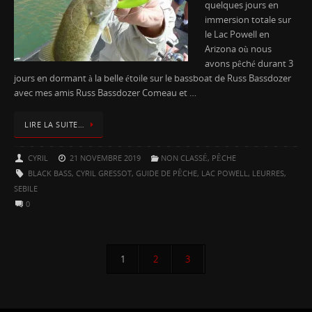
quelques jours en
immersion totale sur
le Lac Powell en
Arizona où nous
avons pêché durant 3
jours en dormant à la belle étoile sur le bassboat de Russ Bassdozer
avec mes amis Russ Bassdozer Comeau et …
LIRE LA SUITE…
CYRIL
21 NOVEMBRE 2019
NON CLASSÉ
,
PÊCHE
BLACK BASS
,
CYRIL GRESSOT
,
GUIDE DE PÊCHE
,
LAC POWELL
,
LEURRES
,
SEBILE
0
1
2
3