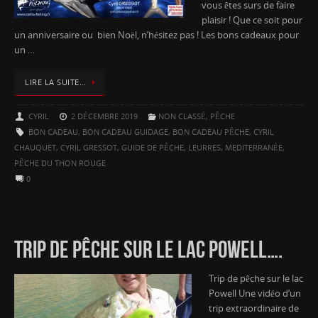
vous êtes surs de faire
plaisir ! Que ce soit pour
un anniversaire ou bien Noël, n’hésitez pas ! Les bons cadeaux pour
un …
LIRE LA SUITE…
CYRIL
2 DÉCEMBRE 2019
NON CLASSÉ
,
PÊCHE
BON CADEAU
,
BON CADEAU GUIDAGE
,
BON CADEAU PÊCHE
,
CYRIL
CHAUQUET
,
CYRIL GRESSOT
,
GUIDE DE PÊCHE
,
LEURRES
,
MEDITERRANÉE
,
PÊCHE DU THON ROUGE
0
TRIP DE PÊCHE SUR LE LAC POWELL….
Trip de pêche sur le lac
Powell Une vidéo d’un
trip extraordinaire de