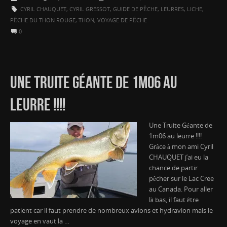
CYRIL CHAUQUET
,
CYRIL GRESSOT
,
GUIDE DE PÊCHE
,
LEURRES
,
LICHE
,
PÊCHE DU THON ROUGE
,
THON
,
VOYAGE DE PÊCHE
0
UNE TRUITE GÉANTE DE 1M06 AU
LEURRE !!!!
Une Truite Géante de
1m06 au leurre !!!!
Grâce à mon ami Cyril
CHAUQUET j’ai eu la
chance de partir
pêcher sur le Lac Cree
au Canada. Pour aller
là bas, il faut être
patient car il faut prendre de nombreux avions et hydravion mais le
voyage en vaut la …