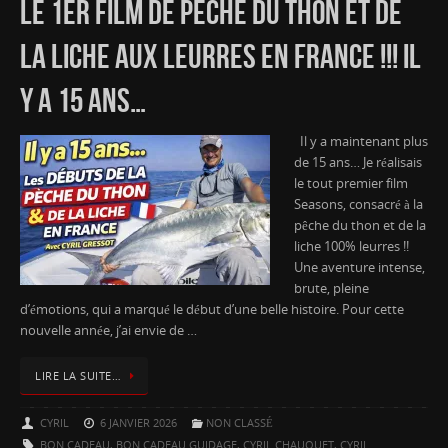
LE 1ER FILM DE PÊCHE DU THON ET DE
LA LICHE AUX LEURRES EN FRANCE !!! IL
Y A 15 ANS…
Il y a maintenant plus
de 15 ans… Je réalisais
le tout premier film
Seasons, consacré à la
pêche du thon et de la
liche 100% leurres !!
Une aventure intense,
brute, pleine
d’émotions, qui a marqué le début d’une belle histoire. Pour cette
nouvelle année, j’ai envie de …
LIRE LA SUITE…
CYRIL
6 JANVIER 2026
NON CLASSÉ
BON CADEAU
,
BON CADEAU GUIDAGE
,
CYRIL CHAUQUET
,
CYRIL