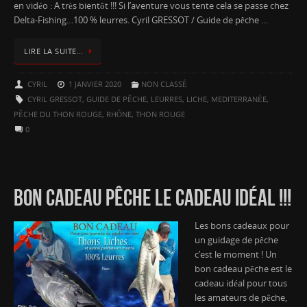
en vidéo : A très bientôt !!! Si l’aventure vous tente cela se passe chez
Delta-Fishing…100 % leurres. Cyril GRESSOT / Guide de pêche …
LIRE LA SUITE…
CYRIL
1 JANVIER 2020
NON CLASSÉ
CYRIL GRESSOT
,
GUIDE DE PÊCHE
,
LEURRES
,
LICHE
,
MEDITERRANÉE
,
PÊCHE DU THON ROUGE
,
RHÔNE
,
THON ROUGE
0
BON CADEAU PÊCHE LE CADEAU IDÉAL !!!
Les bons cadeaux pour
un guidage de pêche
c’est le moment ! Un
bon cadeau pêche est le
cadeau idéal pour tous
les amateurs de pêche,