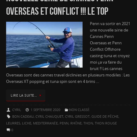
OVERSEAS ET CONFLICT !!! LE TOP
Penn va sortir en 2021
une nouvelle série de
Cannes Penn
Overseas et Penn
Conflict Offshore
casting tuna et croyez
moi ça va faire du
bruit !! Les cannes
Overseas sont des cannes travel déclinées en plusieurs modèles : Les
Overseas XT popping et tuna spin sont en 4 brins …
LIRE LA SUITE…
CYRIL
1 SEPTEMBRE 2020
NON CLASSÉ
BON CADEAU
,
CYRIL CHAUQUET
,
CYRIL GRESSOT
,
GUIDE DE PÊCHE
,
LEURRES
,
LICHE
,
MEDITERRANÉE
,
PENN
,
RHÔNE
,
THON
,
THON ROUGE
0