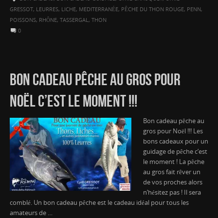
GRESSOT
,
LEURRES
,
LICHE
,
MEDITERRANÉE
,
PÊCHE DU THON ROUGE
,
PENN
,
POISSONS
,
RHÔNE
,
TASSERGAL
,
THON
0
BON CADEAU PÊCHE AU GROS POUR
NOËL C’EST LE MOMENT !!!
Bon cadeau pêche au
gros pour Noël !!! Les
bons cadeaux pour un
guidage de pêche c’est
le moment ! La pêche
au gros fait rêver un
de vos proches alors
n’hésitez pas ! Il sera
comblé. Un bon cadeau pêche est le cadeau idéal pour tous les
amateurs de …