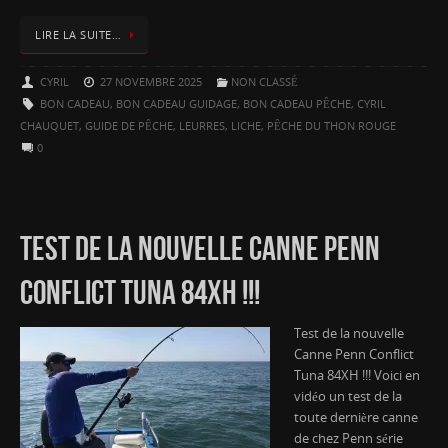
LIRE LA SUITE…
CYRIL
27 NOVEMBRE 2025
NON CLASSÉ
BON CADEAU
,
BON CADEAU GUIDAGE
,
BON CADEAU PÊCHE
,
CYRIL
CHAUQUET
,
GUIDE DE PÊCHE
,
LEURRES
,
LICHE
,
PÊCHE DU THON ROUGE
0
TEST DE LA NOUVELLE CANNE PENN
CONFLICT TUNA 84XH !!!
Test de la nouvelle
Canne Penn Conflict
Tuna 84XH !!! Voici en
vidéo un test de la
toute dernière canne
de chez Penn série