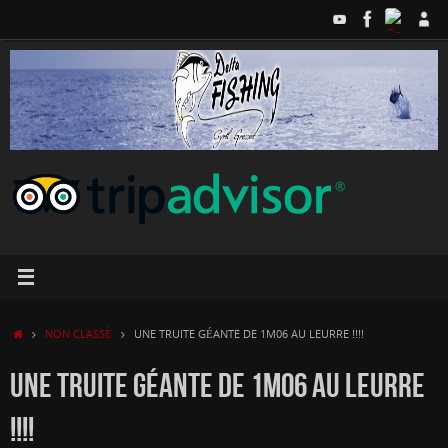
Passer
au
contenu
ACCUEIL
NON CLASSÉ
UNE TRUITE GÉANTE DE 1M06 AU LEURRE !!!!
UNE TRUITE GÉANTE DE 1M06 AU LEURRE
!!!!