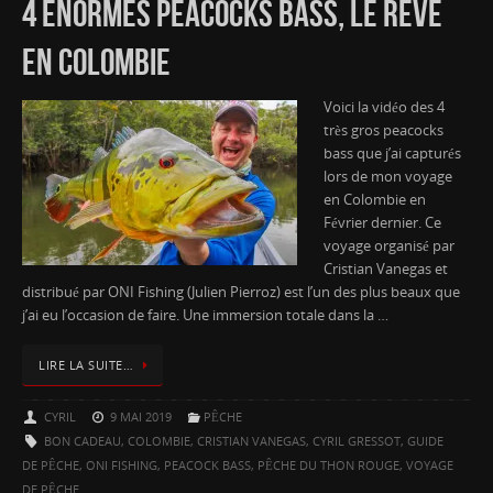
4 ÉNORMES PEACOCKS BASS, LE RÊVE
EN COLOMBIE
Voici la vidéo des 4
très gros peacocks
bass que j’ai capturés
lors de mon voyage
en Colombie en
Février dernier. Ce
voyage organisé par
Cristian Vanegas et
distribué par ONI Fishing (Julien Pierroz) est l’un des plus beaux que
j’ai eu l’occasion de faire. Une immersion totale dans la …
LIRE LA SUITE…
CYRIL
9 MAI 2019
PÊCHE
BON CADEAU
,
COLOMBIE
,
CRISTIAN VANEGAS
,
CYRIL GRESSOT
,
GUIDE
DE PÊCHE
,
ONI FISHING
,
PEACOCK BASS
,
PÊCHE DU THON ROUGE
,
VOYAGE
DE PÊCHE