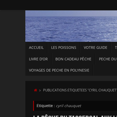
Passer
au
contenu
PASSER
ACCUEIL
LES POISSONS
VOTRE GUIDE
AU
CONTENU
LIVRE D’OR
BON CADEAU PÊCHE
PECHE DU
VOYAGES DE PECHE EN POLYNESIE
ACCUEIL
PUBLICATIONS ÉTIQUETÉES "CYRIL CHAUQUET
Étiquette :
cyril chauquet