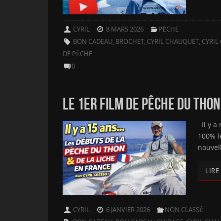
CYRIL
8 MARS 2026
PÊCHE
BON CADEAU
,
BROCHET
,
CYRIL CHAUQUET
,
CYRIL
DE PÊCHE
0
LE 1ER FILM DE PÊCHE DU THON 
Il y a 
100% le
nouvell
LIRE
CYRIL
6 JANVIER 2026
NON CLASSÉ