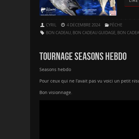
LIRE
CYRIL
4 DÉCEMBRE 2024
PÊCHE
BON CADEAU
,
BON CADEAU GUIDAGE
,
BON CADEA
TOURNAGE SEASONS HEBDO
Seasons hebdo
Pour ceux qui ne l’avait pas vu voici un petit 
Bon visionnage.