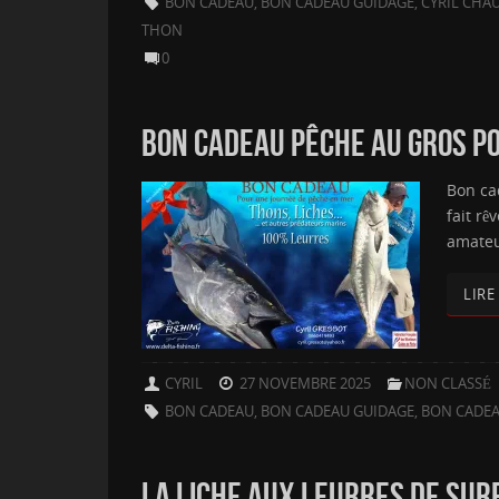
BON CADEAU
,
BON CADEAU GUIDAGE
,
CYRIL CHA
THON
0
BON CADEAU PÊCHE AU GROS POU
Bon ca
fait rê
amateu
LIRE
CYRIL
27 NOVEMBRE 2025
NON CLASSÉ
BON CADEAU
,
BON CADEAU GUIDAGE
,
BON CADEA
LA LICHE AUX LEURRES DE SURFA