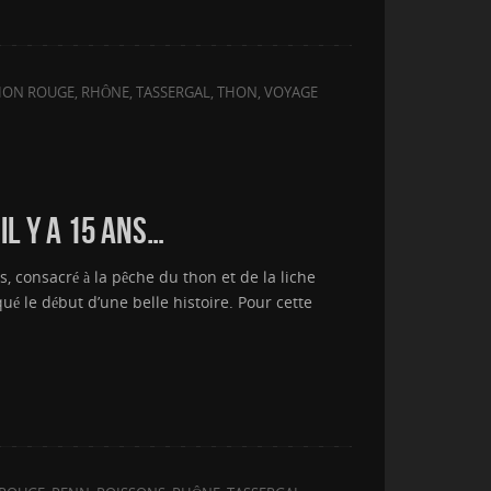
HON ROUGE
,
RHÔNE
,
TASSERGAL
,
THON
,
VOYAGE
IL Y A 15 ANS…
, consacré à la pêche du thon et de la liche
ué le début d’une belle histoire. Pour cette