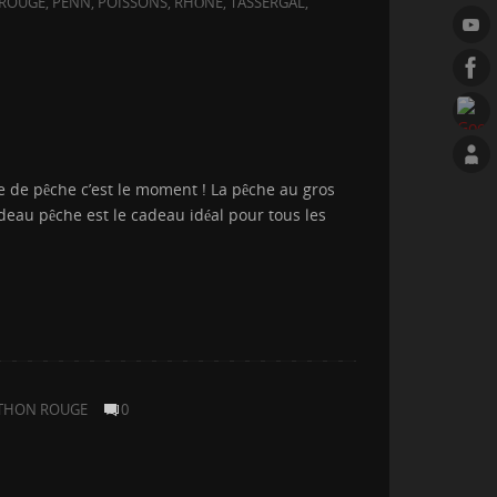
 ROUGE
,
PENN
,
POISSONS
,
RHÔNE
,
TASSERGAL
,
 de pêche c’est le moment ! La pêche au gros
adeau pêche est le cadeau idéal pour tous les
 THON ROUGE
0