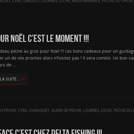
UQUET
,
CYRIL GRESSOT
,
LEURRES
,
LICHE
,
MEDITERRANÉE
,
PÊCHE DU THON
R NOËL C’EST LE MOMENT !!!
deau pêche au gros pour Noël !!! Les bons cadeaux pour un guidage
ver un de vos proches alors n’hésitez pas ! Il sera comblé. Un bon c
rs de …
 LA SUITE…
U PÊCHE
,
CYRIL CHAUQUET
,
GUIDE DE PÊCHE
,
LEURRES
,
LICHE
,
PÊCHE DU
CE C’EST CHEZ DELTA FISHING !!!