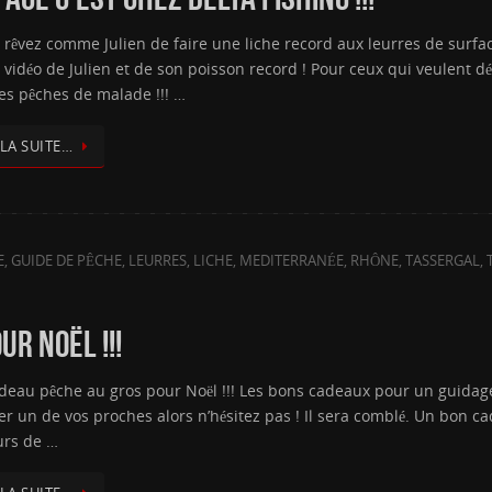
 rêvez comme Julien de faire une liche record aux leurres de surface
a vidéo de Julien et de son poisson record ! Pour ceux qui veulent 
es pêches de malade !!! …
 LA SUITE…
E
,
GUIDE DE PÊCHE
,
LEURRES
,
LICHE
,
MEDITERRANÉE
,
RHÔNE
,
TASSERGAL
,
R NOËL !!!
deau pêche au gros pour Noël !!! Les bons cadeaux pour un guidage
ver un de vos proches alors n’hésitez pas ! Il sera comblé. Un bon c
rs de …