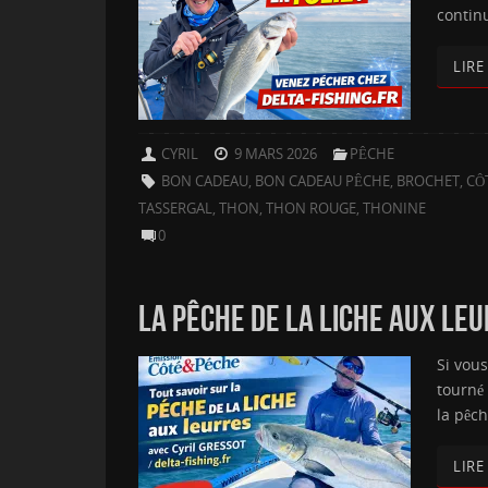
continu
LIRE
CYRIL
9 MARS 2026
PÊCHE
BON CADEAU
,
BON CADEAU PÊCHE
,
BROCHET
,
CÔ
TASSERGAL
,
THON
,
THON ROUGE
,
THONINE
0
LA PÊCHE DE LA LICHE AUX LEUR
Si vous
tourné
la pêc
LIRE