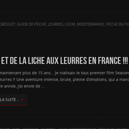
 GRESSOT
,
GUIDE DE PÊCHE
,
LEURRES
,
LICHE
,
MEDITERRANÉE
,
PÊCHE DU T
ET DE LA LICHE AUX LEURRES EN FRANCE !!! 
maintenant plus de 15 ans… Je réalisais le tout premier film Seasons
urres !! Une aventure intense, brute, pleine d’émotions, qui a marq
e année, j’ai envie de …
 LA SUITE…