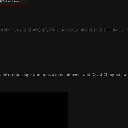
 LA SUITE…
U PÊCHE
,
CYRIL CHAUQUET
,
CYRIL GRESSOT
,
GUIDE DE PÊCHE
,
LEURRES
,
P
résumé du tournage que nous avons fait avec l’ami David Chaignon,