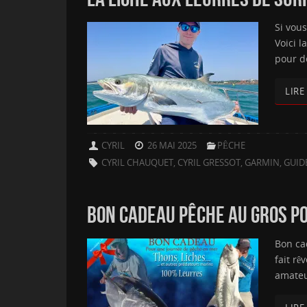
Si vous
Voici l
pour d
LIRE
CYRIL
26 MAI 2025
PÊCHE
CYRIL CHAUQUET
,
CYRIL GRESSOT
,
GARMIN
,
GUID
BON CADEAU PÊCHE AU GROS POU
Bon ca
fait rê
amateu