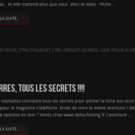
e… et elle n’attend plus que vous. Voici la vidéo : Pêche …
 LA SUITE…
TÉ PÊCHE
,
CYRIL CHAUQUET
,
CYRIL GRESSOT
,
LEURRES
,
LOUP
,
PÊCHE AU G
RES, TOUS LES SECRETS !!!!
 souhaitez connaitre tous les secrets pour pêcher la liche aux leurr
 pour le magasine Côt&Pêche. Envie de vivre la même aventure ? De r
he sportive en mer ? Venez chez www.delta-fishing.fr L’aventure …
 LA SUITE…