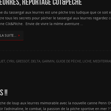
LEURRES, REPORTAGE CÔT&PÊCHE
e du tassergal aux leurres est une pêche très ludique que ce soit e
re tous les secrets pour pêcher le tassergal aux leurres regardez ce
ne Côt&Pêche. Envie de vivre la même aventure …
 LA SUITE…
UET
,
CYRIL GRESSOT
,
DELTA
,
GARMIN
,
GUIDE DE PÊCHE
,
LICHE
,
MEDITERRA
 !!
che de loup aux leurres mémorable avec la nouvelle canne Penn Ov
ir l’adrénaline, le combat, la passion de la pêche sportive en mer 