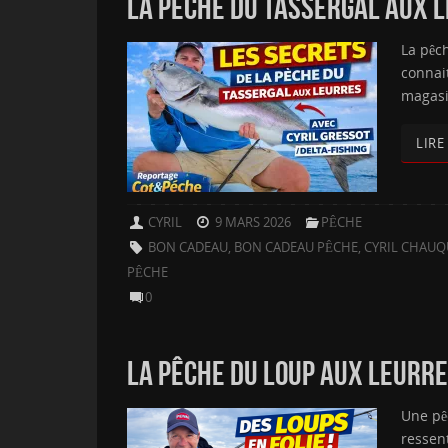
LA PÊCHE DU TASSERGAL AUX 
La pêch
connait
magasi
LIRE
CYRIL
9 MARS 2026
PÊCHE
BON CADEAU
,
BON CADEAU PÊCHE
,
CYRIL CHAUQ
PÊCHE
0
LA PÊCHE DU LOUP AUX LEURRES
Une pê
ressent