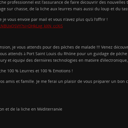
he professionnel est l’assurance de faire découvrir des nouvelles
ouge sur chasse, de la liche aux leurres mais aussi du loup et du ta
e vous envoie par mail et vous n’avez plus qu’à l’offrir !
ALNBUxQSVY?si=DHkLxg_kXN_ccXiS
sion, je vous attends pour des pêches de malade !!! Venez découvrir
e vous attends à Port Saint Louis du Rhône pour un guidage de pêch
ry et équipé des dernières technologies en matière d’électronique
liche 100 % Leurres et 100 % Emotions !
 vos amis et famille. Je me ferai un plaisir de vous préparer un bo
on et de la liche en Méditerranée