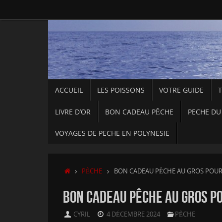
Passer
au
contenu
PASSER
ACCUEIL
LES POISSONS
VOTRE GUIDE
AU
CONTENU
LIVRE D’OR
BON CADEAU PÊCHE
PECHE DU
VOYAGES DE PECHE EN POLYNESIE
ACCUEIL
PÊCHE
BON CADEAU PÊCHE AU GROS POUR 
BON CADEAU PÊCHE AU GROS POU
CYRIL
4 DÉCEMBRE 2024
PÊCHE