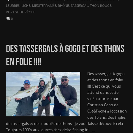
LEURRES
,
LICHE
,
MEDITERRANÉE
,
RHÔNE
,
TASSERGAL
,
THON ROUGE
,
VOYAGE DE PÊCHE
0
DES TASSERGALS À GOGO ET DES THONS
EN FOLIE !!!!
Des tassergals à gogo
et des thons en folie
!!!! C’est ce qui vous
attend dans cette
vidéo tournée par
Christian Cano de
Côt&Pêche à l’occasion
des 15 ans. Des triplés
de tassergals et des doublés de thons…je vous laisse découvrir cela.
Toujours 100% aux leurres chez delta-fishing.fr ! …