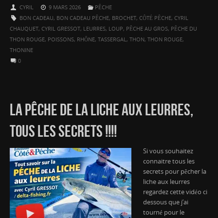
CYRIL
9 MARS 2026
PÊCHE
BON CADEAU
,
BON CADEAU PÊCHE
,
BROCHET
,
CÔTÉ PÊCHE
,
CYRIL
CHAUQUET
,
CYRIL GRESSOT
,
LEURRES
,
LOUP
,
PÊCHE AU GROS
,
PÊCHE DU
THON ROUGE
,
POISSONS
,
RHÔNE
,
TASSERGAL
,
THON
,
THON ROUGE
,
THONINE
0
LA PÊCHE DE LA LICHE AUX LEURRES,
TOUS LES SECRETS !!!!
Si vous souhaitez
connaitre tous les
secrets pour pêcher la
liche aux leurres
regardez cette vidéo ci
dessous que j’ai
tourné pour le