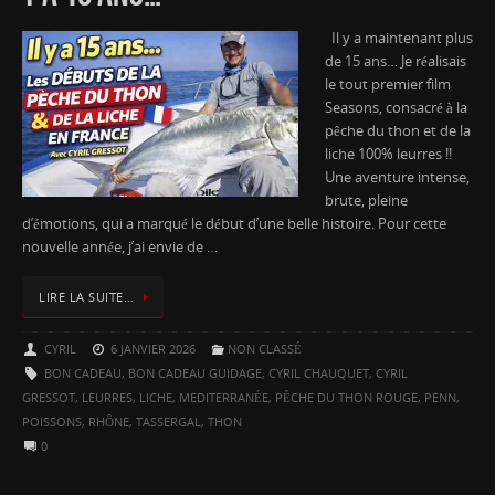
Il y a maintenant plus
de 15 ans… Je réalisais
le tout premier film
Seasons, consacré à la
pêche du thon et de la
liche 100% leurres !!
Une aventure intense,
brute, pleine
d’émotions, qui a marqué le début d’une belle histoire. Pour cette
nouvelle année, j’ai envie de …
LIRE LA SUITE…
CYRIL
6 JANVIER 2026
NON CLASSÉ
BON CADEAU
,
BON CADEAU GUIDAGE
,
CYRIL CHAUQUET
,
CYRIL
GRESSOT
,
LEURRES
,
LICHE
,
MEDITERRANÉE
,
PÊCHE DU THON ROUGE
,
PENN
,
POISSONS
,
RHÔNE
,
TASSERGAL
,
THON
0