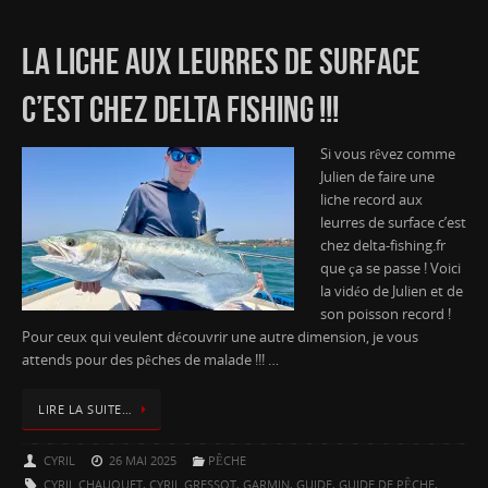
LA LICHE AUX LEURRES DE SURFACE
C’EST CHEZ DELTA FISHING !!!
Si vous rêvez comme
Julien de faire une
liche record aux
leurres de surface c’est
chez delta-fishing.fr
que ça se passe ! Voici
la vidéo de Julien et de
son poisson record !
Pour ceux qui veulent découvrir une autre dimension, je vous
attends pour des pêches de malade !!! …
LIRE LA SUITE…
CYRIL
26 MAI 2025
PÊCHE
CYRIL CHAUQUET
,
CYRIL GRESSOT
,
GARMIN
,
GUIDE
,
GUIDE DE PÊCHE
,