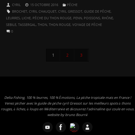
CYRIL
15 OCTOBRE 2016
PÊCHE
BROCHET
,
CYRIL CHAUQUET
,
CYRIL GRESSOT
,
GUIDE DE PÊCHE
,
LEURRES
,
LICHE
,
PÊCHE DU THON ROUGE
,
PENN
,
POISSONS
,
RHÔNE
,
SEBILE
,
TASSERGAL
,
THON
,
THON ROUGE
,
VOYAGE DE PÊCHE
0
1
2
3
Delta Fishing, 100 % leurres, 100 % Émotions, La pêche tropicale mais en France !
Venez pêcher avec le guide de pêche cyril Gressot sur les meilleurs spots à thons
rouges, à liches, à loups en Méditerranée et découvrez l'adrénaline qui coule en vous.
website by bruno Bourrié