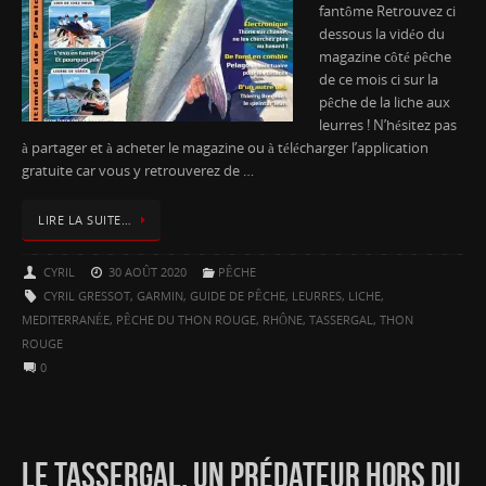
fantôme Retrouvez ci
dessous la vidéo du
magazine côté pêche
de ce mois ci sur la
pêche de la liche aux
leurres ! N’hésitez pas
à partager et à acheter le magazine ou à télécharger l’application
gratuite car vous y retrouverez de …
LIRE LA SUITE…
CYRIL
30 AOÛT 2020
PÊCHE
CYRIL GRESSOT
,
GARMIN
,
GUIDE DE PÊCHE
,
LEURRES
,
LICHE
,
MEDITERRANÉE
,
PÊCHE DU THON ROUGE
,
RHÔNE
,
TASSERGAL
,
THON
ROUGE
0
LE TASSERGAL, UN PRÉDATEUR HORS DU