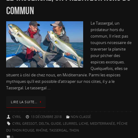
COMMUN
Le Tassergal, un
prédateur hors du
commun, Il n’est pas
toujours nécessaire de
traverser la planète
pour pêcher des
espèces exotiques.
Quelquefois, elles se
situent à côté de chez nous, en Méditerranée. Parmi les espèces
mythiques qu’il est possible d’attraper sur nos côtes, il y a le
Tassergal. Le tassergal …
LIRE LA SUITE…
CYRIL
13 DÉCEMBRE 2018
NON CLASSÉ
CYRIL GRESSOT
,
DELTA
,
GUIDE
,
LEURRES
,
LICHE
,
MEDITERRANÉE
,
PÊCHE
DU THON ROUGE
,
RHÔNE
,
TASSERGAL
,
THON
0