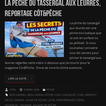
LA PÊCHE DU TASSERGAL AUX LEURRES,
REPORTAGE CÔT&PÊCHE
La pêche du tassergal
aux leurres est une
pêche très ludique que
ce soit en surface ou
au jerkbait. Si vous
souhaitez connaitre
tous les secrets pour
pêcher le tassergal aux
leurres regardez cette vidéo ci dessous que j’ai tourné pour le
magasine Côt&Pêche. Envie de vivre la même aventure …
LIRE LA SUITE…
CYRIL
9 MARS 2026
PÊCHE
BON CADEAU
,
BON CADEAU PÊCHE
,
CYRIL CHAUQUET
,
CYRIL GRESSOT
,
DELTA
,
GARMIN
,
GUIDE DE PÊCHE
,
LICHE
,
MEDITERRANÉE
,
PENN
,
TASSERGAL
,
THONINE
,
VOYAGE DE PÊCHE