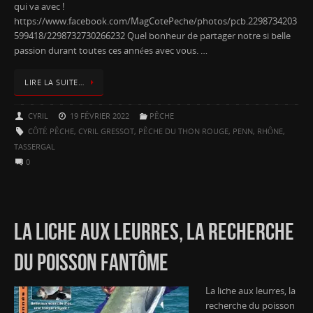
qui va avec !
https://www.facebook.com/MagCotePeche/photos/pcb.2298734203
599418/2298732730266232 Quel bonheur de partager notre si belle
passion durant toutes ces années avec vous. …
LIRE LA SUITE…
CYRIL
19 FÉVRIER 2022
PÊCHE
CÔTÉ PÊCHE
,
CYRIL GRESSOT
,
PÊCHE DU THON ROUGE
,
PENN
,
RHÔNE
,
TASSERGAL
0
LA LICHE AUX LEURRES, LA RECHERCHE
DU POISSON FANTÔME
La liche aux leurres, la
recherche du poisson