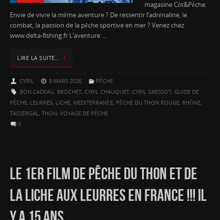
magasine Côt&Pêche.
Envie de vivre la même aventure ? De ressentir l’adrénaline, le
combat, la passion de la pêche sportive en mer ? Venez chez
www.delta-fishing.fr L’aventure …
LIRE LA SUITE…
CYRIL
8 MARS 2026
PÊCHE
BON CADEAU
,
BROCHET
,
CYRIL CHAUQUET
,
CYRIL GRESSOT
,
GUIDE DE
PÊCHE
,
LEURRES
,
LICHE
,
MEDITERRANÉE
,
PÊCHE DU THON ROUGE
,
RHÔNE
,
TASSERGAL
,
THON
,
VOYAGE DE PÊCHE
0
LE 1ER FILM DE PÊCHE DU THON ET DE
LA LICHE AUX LEURRES EN FRANCE !!! IL
Y A 15 ANS…