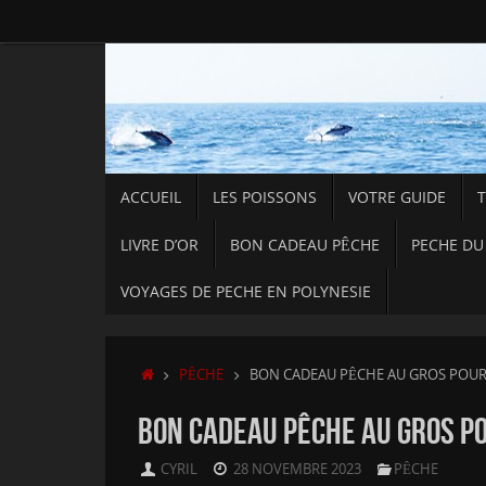
Passer
au
contenu
PASSER
ACCUEIL
LES POISSONS
VOTRE GUIDE
AU
CONTENU
LIVRE D’OR
BON CADEAU PÊCHE
PECHE DU
VOYAGES DE PECHE EN POLYNESIE
ACCUEIL
PÊCHE
BON CADEAU PÊCHE AU GROS POUR 
BON CADEAU PÊCHE AU GROS POU
CYRIL
28 NOVEMBRE 2023
PÊCHE