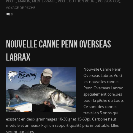
PÊCHE
,
MARLIN
,
MEDITERRANÉE
,
PÊCHE DU THON ROUGE
,
POISSON COQ
,
VOYAGE DE PÊCHE
0
NOUVELLE CANNE PENN OVERSEAS
LABRAX
Nouvelle Canne Penn
Overseas Labrax Voici
les nouvelles cannes
Penn Overseas Labrax
spécialement conçues
pour la pêche du Loup.
Ce sont des cannes
travel en 5 brins qui
existent en deux grammages 10-30 gr et 15-60gr. Carbone haut
module et anneaux Fuji, un rapport qualité prix imbattable. Elles
seront parfaites …