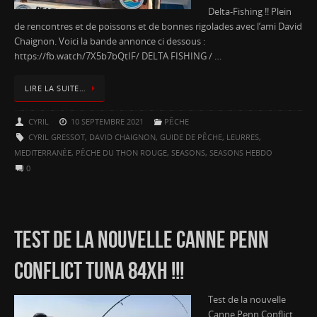
Delta-Fishing !! Plein
de rencontres et de poissons et de bonnes rigolades avec l’ami David
Chaignon. Voici la bande annonce ci dessous :
https://fb.watch/7X5b7bQtIF/ DELTA FISHING / …
LIRE LA SUITE…
CYRIL
10 SEPTEMBRE 2021
PÊCHE
CYRIL GRESSOT
,
DAVID CHAIGNON
,
GUIDE DE PÊCHE
,
LEURRES
,
MEDITERRANÉE
,
PÊCHE DU THON ROUGE
,
SEASONS
,
SEASONS HEBDO
0
TEST DE LA NOUVELLE CANNE PENN
CONFLICT TUNA 84XH !!!
Test de la nouvelle
Canne Penn Conflict