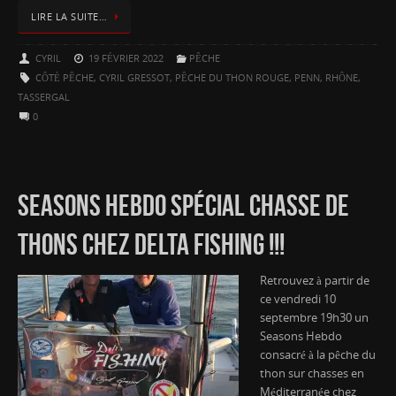
LIRE LA SUITE…
CYRIL
19 FÉVRIER 2022
PÊCHE
CÔTÉ PÊCHE
,
CYRIL GRESSOT
,
PÊCHE DU THON ROUGE
,
PENN
,
RHÔNE
,
TASSERGAL
0
SEASONS HEBDO SPÉCIAL CHASSE DE
THONS CHEZ DELTA FISHING !!!
Retrouvez à partir de
ce vendredi 10
septembre 19h30 un
Seasons Hebdo
consacré à la pêche du
thon sur chasses en
Méditerranée chez