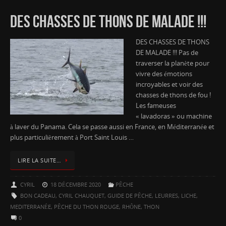
DES CHASSES DE THONS DE MALADE !!!
DES CHASSES DE THONS
DE MALADE !!! Pas de
traverser la planète pour
vivre des émotions
incroyables et voir des
chasses de thons de fou !
Les fameuses
« lavadoras » ou machine
à laver du Panama. Cela se passe aussi en France, en Méditerranée et
plus particulièrement à Port Saint Louis …
LIRE LA SUITE…
CYRIL
18 DÉCEMBRE 2020
PÊCHE
BON CADEAU
,
CYRIL CHAUQUET
,
GUIDE DE PÊCHE
,
LEURRES
,
LICHE
,
MEDITERRANÉE
,
PÊCHE DU THON ROUGE
,
RHÔNE
,
THON
0