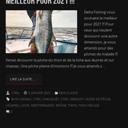
MEILLEUR POUR 2021 !!!
Delta Fishing vous
souhaite le meilleur
pour 2021 !!! Pour
ceux qui veulent
découvrir une autre
dimension, je vous
attends pour des
pêches de malade !!!
Venez découvrir la pêche du thon et de la liche aux leurres et sur
chasses. Une pêche pleine d’émotions !!! Je vous attends à …
LIRE LA SUITE…
CYRIL
2 JANVIER 2021
NON CLASSÉ
BON CADEAU
,
CYRIL CHAUQUET
,
CYRIL GRESSOT
,
GUIDE DE PÊCHE
,
LEURRES
,
LICHE
,
MEDITERRANÉE
,
RHÔNE
,
THON
,
THON ROUGE
0