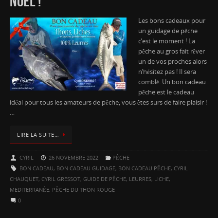
NOËL !
Les bons cadeaux pour
un guidage de pêche
c’est le moment ! La
pêche au gros fait rêver
un de vos proches alors
n’hésitez pas ! Il sera
comblé. Un bon cadeau
pêche est le cadeau
idéal pour tous les amateurs de pêche, vous êtes surs de faire plaisir !
…
LIRE LA SUITE…
CYRIL
26 NOVEMBRE 2022
PÊCHE
BON CADEAU
,
BON CADEAU GUIDAGE
,
BON CADEAU PÊCHE
,
CYRIL
CHAUQUET
,
CYRIL GRESSOT
,
GUIDE DE PÊCHE
,
LEURRES
,
LICHE
,
MEDITERRANÉE
,
PÊCHE DU THON ROUGE
0