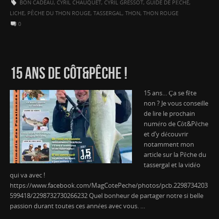
BON CADEAU
,
CYRIL CHAUQUET
,
CYRIL GRESSOT
,
GUIDE DE PÊCHE
,
LICHE
,
PÊCHE DU THON ROUGE
,
TASSERGAL
,
THON
,
THON ROUGE
0
15 ANS DE CÔT&PÊCHE !
15 ans… Ça se fête
non ? Je vous conseille
de lire le prochain
numéro de Côt&Pêche
et d’y découvrir
notamment mon
article sur la Pêche du
tassergal et la vidéo
qui va avec !
https://www.facebook.com/MagCotePeche/photos/pcb.2298734203
599418/2298732730266232 Quel bonheur de partager notre si belle
passion durant toutes ces années avec vous. …