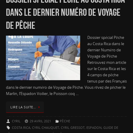
DANS LE DERNIER NUMÉRO DE VOYAGE
DE PÊCHE
Dossier spécial Pêche
au Costa Rica dans le
dernier Numéro de
Voyage de Pêche
Retrouvez mon article
sur le Costa Rica et les
4 camps de pêche
tenus par des Français
dans le dernier numéro de Voyage de Pêche. Vous rêvez de pêcher le
Marlin, l’Espadon Voilier, le Poisson coq …
LIRE LA SUITE…
CYRIL
29 AVRIL 2021
PÊCHE
COSTA RICA
,
CYRIL CHAUQUET
,
CYRIL GRESSOT
,
ESPADON
,
GUIDE DE