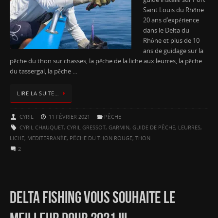
Saint Louis du Rhône
20 ans d’expérience
dans le Delta du
Rhône et plus de 10
ans de guidage sur la
pêche du thon sur chasses, la pêche de la liche aux leurres, la pêche
du tassergal, la pêche …
LIRE LA SUITE…
CYRIL
11 FÉVRIER 2021
PÊCHE
CYRIL CHAUQUET
,
CYRIL GRESSOT
,
GARMIN
,
GUIDE DE PÊCHE
,
LEURRES
,
LICHE
,
MEDITERRANÉE
,
PÊCHE DU THON ROUGE
,
THON
2
DELTA FISHING VOUS SOUHAITE LE