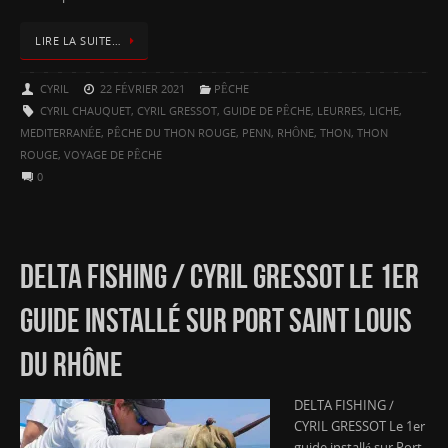
LIRE LA SUITE…
CYRIL
22 FÉVRIER 2021
PÊCHE
CYRIL CHAUQUET
,
CYRIL GRESSOT
,
GUIDE DE PÊCHE
,
LEURRES
,
LICHE
,
MEDITERRANÉE
,
PÊCHE DU THON ROUGE
,
PENN
,
RHÔNE
,
THON
,
THON
ROUGE
,
VOYAGE DE PÊCHE
0
DELTA FISHING / CYRIL GRESSOT LE 1ER
GUIDE INSTALLÉ SUR PORT SAINT LOUIS
DU RHÔNE
DELTA FISHING /
CYRIL GRESSOT Le 1er
guide installé sur Port