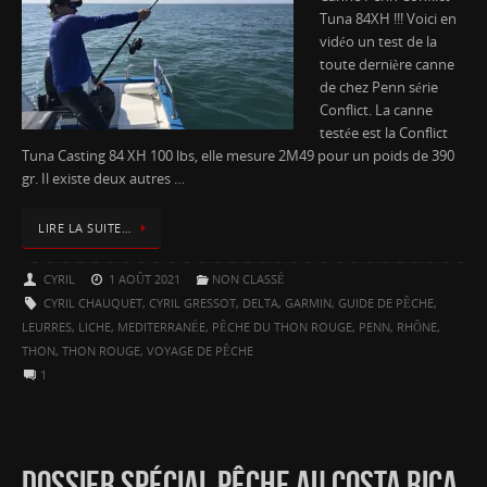
Tuna 84XH !!! Voici en
vidéo un test de la
toute dernière canne
de chez Penn série
Conflict. La canne
testée est la Conflict
Tuna Casting 84 XH 100 lbs, elle mesure 2M49 pour un poids de 390
gr. Il existe deux autres …
LIRE LA SUITE…
CYRIL
1 AOÛT 2021
NON CLASSÉ
CYRIL CHAUQUET
,
CYRIL GRESSOT
,
DELTA
,
GARMIN
,
GUIDE DE PÊCHE
,
LEURRES
,
LICHE
,
MEDITERRANÉE
,
PÊCHE DU THON ROUGE
,
PENN
,
RHÔNE
,
THON
,
THON ROUGE
,
VOYAGE DE PÊCHE
1
DOSSIER SPÉCIAL PÊCHE AU COSTA RICA