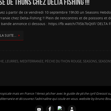
 DE THONS CHEZ DELTA FISHING !!!
vez à partir de ce vendredi 10 septembre 19h30 un Seasons Hebdo 
rranée chez Delta-Fishing !! Plein de rencontres et de poissons et 
la bande annonce ci dessous : https://fb.watch/7X5b7bQtIF/ DELTA 
 LA SUITE…
CHE
,
LEURRES
,
MEDITERRANÉE
,
PÊCHE DU THON ROUGE
,
SEASONS
,
SEASON
ropicale mais en France ! Venez pêcher avec le guide de pêche cyril Gressot sur
iterranée et découvrez l'adrénaline qui coule en vous. website by bruno Bou