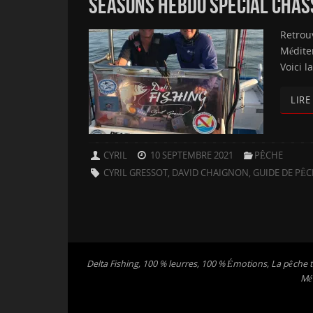
SEASONS HEBDO SPÉCIAL CHASSE
Retrou
Médite
Voici 
LIRE
CYRIL
10 SEPTEMBRE 2021
PÊCHE
CYRIL GRESSOT
,
DAVID CHAIGNON
,
GUIDE DE PÊ
Delta Fishing, 100 % leurres, 100 % Émotions, La pêche t
Méd