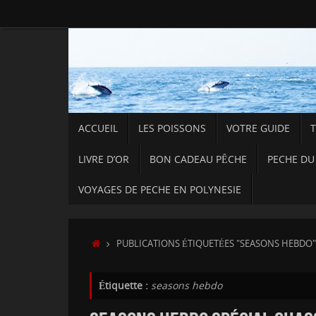
Passer
au
contenu
PASSER
ACCUEIL
LES POISSONS
VOTRE GUIDE
AU
CONTENU
LIVRE D’OR
BON CADEAU PÊCHE
PECHE DU
VOYAGES DE PECHE EN POLYNESIE
ACCUEIL
PUBLICATIONS ÉTIQUETÉES "SEASONS HEBDO
Étiquette :
seasons hebdo