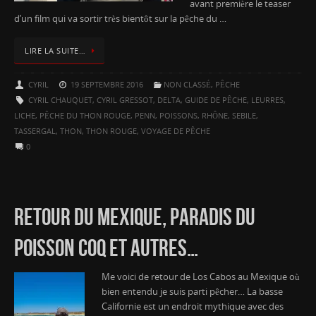
avant première le teaser
d’un film qui va sortir très bientôt sur la pêche du …
LIRE LA SUITE…
CYRIL
19 SEPTEMBRE 2016
NON CLASSÉ
,
PÊCHE
CYRIL CHAUQUET
,
CYRIL GRESSOT
,
DELTA
,
GUIDE DE PÊCHE
,
LEURRES
,
LICHE
,
PÊCHE DU THON ROUGE
,
PENN
,
POISSONS
,
RHÔNE
,
SEBILE
,
TASSERGAL
,
THON
,
THON ROUGE
,
VOYAGE DE PÊCHE
0
RETOUR DU MEXIQUE, PARADIS DU
POISSON COQ ET AUTRES…
Me voici de retour de Los Cabos au Mexique où
bien entendu je suis parti pêcher… La basse
Californie est un endroit mythique avec des