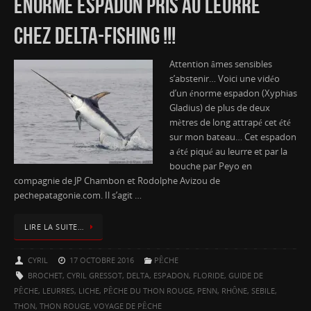
ÉNORME ESPADON PRIS AU LEURRE
CHEZ DELTA-FISHING !!!
Attention âmes sensibles
s’abstenir… Voici une vidéo
d’un énorme espadon (Xyphias
Gladius) de plus de deux
mètres de long attrapé cet été
sur mon bateau… Cet espadon
a été piqué au leurre et par la
bouche par Peyo en
compagnie de JP Chambon et Rodolphe Avizou de
pechepatagonie.com. Il s’agit …
LIRE LA SUITE…
CYRIL
17 OCTOBRE 2016
PÊCHE
BROCHET
,
CYRIL GRESSOT
,
DELTA
,
ESPADON
,
FLORIDE
,
GUIDE DE
PÊCHE
,
LEURRES
,
LICHE
,
PÊCHE DU THON ROUGE
,
PENN
,
RHÔNE
,
SEBILE
,
THON
,
THON ROUGE
,
VOYAGE DE PÊCHE