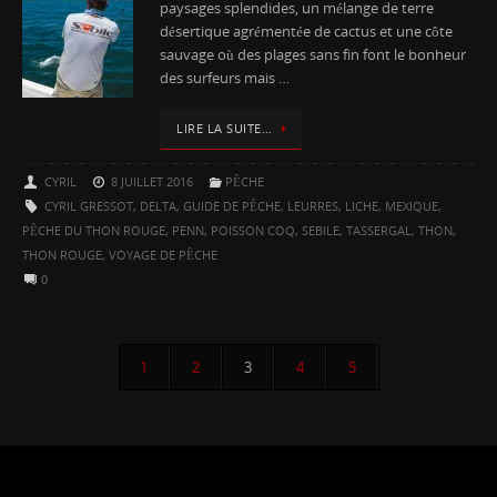
paysages splendides, un mélange de terre
désertique agrémentée de cactus et une côte
sauvage où des plages sans fin font le bonheur
des surfeurs mais …
LIRE LA SUITE…
CYRIL
8 JUILLET 2016
PÊCHE
CYRIL GRESSOT
,
DELTA
,
GUIDE DE PÊCHE
,
LEURRES
,
LICHE
,
MEXIQUE
,
PÊCHE DU THON ROUGE
,
PENN
,
POISSON COQ
,
SEBILE
,
TASSERGAL
,
THON
,
THON ROUGE
,
VOYAGE DE PÊCHE
0
1
2
3
4
5