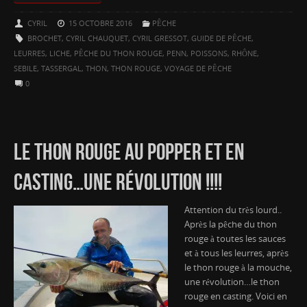
CYRIL
15 OCTOBRE 2016
PÊCHE
BROCHET
,
CYRIL CHAUQUET
,
CYRIL GRESSOT
,
GUIDE DE PÊCHE
,
LEURRES
,
LICHE
,
PÊCHE DU THON ROUGE
,
PENN
,
POISSONS
,
RHÔNE
,
SEBILE
,
TASSERGAL
,
THON
,
THON ROUGE
,
VOYAGE DE PÊCHE
0
LE THON ROUGE AU POPPER ET EN
CASTING…UNE RÉVOLUTION !!!!
Attention du très lourd..
Après la pêche du thon
rouge à toutes les sauces
et à tous les leurres, après
le thon rouge à la mouche,
une révolution…le thon
rouge en casting. Voici en