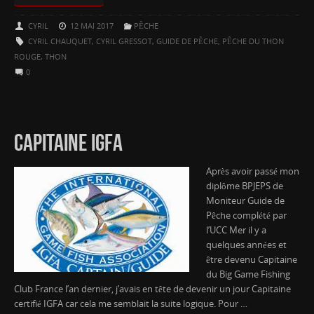
CYRIL
12 MAI 2017
PÊCHE
CYRIL CHAUQUET
,
CYRIL GRESSOT
,
GUIDE DE PÊCHE
,
PÊCHE DU THON
ROUGE
,
THON
0
CAPITAINE IGFA
Après avoir passé mon
diplôme BPJEPS de
Moniteur Guide de
Pêche complété par
l’UCC Mer il y a
quelques années et
être devenu Capitaine
du Big Game Fishing
Club France l’an dernier, j’avais en tête de devenir un jour Capitaine
certifié IGFA car cela me semblait la suite logique. Pour …