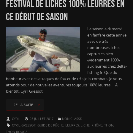
FESTIVAL DE LICHES 100% LEURRES EN
CE DÉBUT DE SAISON
La saison a démarré
en fanfare cette année
avec de très
nombreuses liches
capturées bien
évidemment 100%
aux leurres chez delta-
fishing.fr. Que du
bonheur avec des attaques de fou et de très jolis combats. Je vous
attends pour de nouvelles aventures toujours 100% leurres…. A
bientôt. Cyril Gressot
LIRE LA SUITE…
CYRIL
25 JUILLET 2017
NON CLASSÉ
CYRIL GRESSOT
,
GUIDE DE PÊCHE
,
LEURRES
,
LICHE
,
RHÔNE
,
THON
,
THON ROUGE