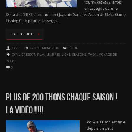
tourné cet été à la fois
en Espagne dans le
Delta de L’EBRE chez mon ami Joaquin Sanchez Ascon de Delta Game
Fishing Club pour le Tassergal …
LIRE LA SUITE…
CYRIL
25 DÉCEMBRE 2016
PÊCHE
CYRIL GRESSOT
,
FILM
,
LEURRES
,
LICHE
,
SEASONS
,
THON
,
VOYAGE DE
PÊCHE
0
PLUS DE 200 THONS CHAQUE SAISON !
LA VIDÉO !!!!!
Voilà la saison est finie
depuis un petit