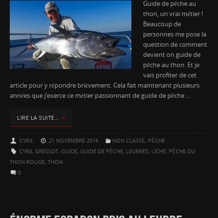
Guide de pêche au
thon, un vrai métier !
Beaucoup de
personnes me pose la
question de comment
devient on guide de
pêche au thon. Et je
vais profiter de cet
article pour y répondre brièvement. Cela fait maintenant plusieurs
années que j’exerce ce métier passionnant de guide de pêche …
LIRE LA SUITE…
CYRIL
21 NOVEMBRE 2016
NON CLASSÉ
,
PÊCHE
CYRIL GRESSOT
,
GUIDE
,
GUIDE DE PÊCHE
,
LEURRES
,
LICHE
,
PÊCHE DU
THON ROUGE
,
THON
0