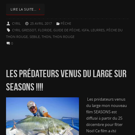
LIRE LA SUITE…
CYRIL
25 AVRIL 2017
PÊCHE
CYRIL GRESSOT
,
FLORIDE
,
GUIDE DE PÊCHE
,
IGFA
,
LEURRES
,
PÊCHE DU
THON ROUGE
,
SEBILE
,
THON
,
THON ROUGE
0
LES PRÉDATEURS VENUS DU LARGE SUR
SEASONS !!!!
Les prédateurs venus
du large mon nouveau
film SEASONS est
diffusé à partir du 25
décembre pour fêter
Noël Ce film a été