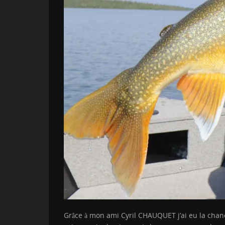
Grâce à mon ami Cyril CHAUQUET j’ai eu la chance