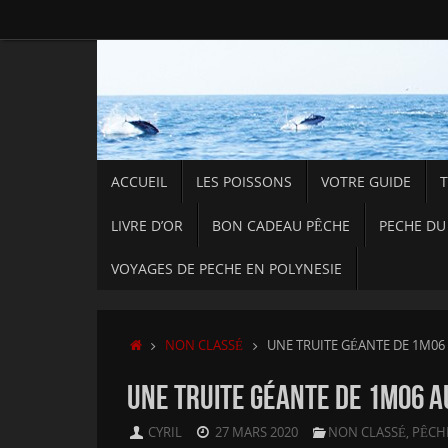
Passer
au
contenu
PASSER
ACCUEIL
LES POISSONS
VOTRE GUIDE
AU
CONTENU
LIVRE D’OR
BON CADEAU PÊCHE
PECHE DU
VOYAGES DE PECHE EN POLYNESIE
ACCUEIL
NON CLASSÉ
UNE TRUITE GÉANTE DE 1M06 A
UNE TRUITE GÉANTE DE 1M06 AU
CYRIL
27 MARS 2020
NON CLASSÉ
,
PÊCH