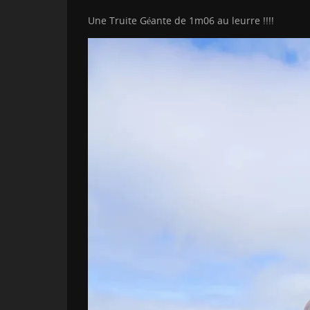
Une Truite Géante de 1m06 au leurre !!!!