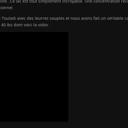
eine…Ce lac est tout simplement incroyable. Une concentration reco
ionnel.
 Touladi avec des leurres souples et nous avons fait un véritable c
0 lbs dont voici la vidéo :