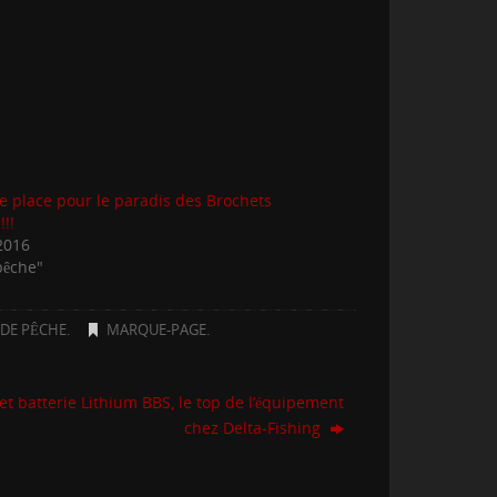
e place pour le paradis des Brochets
!!!
 2016
pêche"
 DE PÊCHE
.
MARQUE-PAGE
.
t batterie Lithium BBS, le top de l’équipement
chez Delta-Fishing