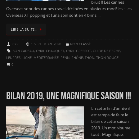
bruit !! Les cannes
Overseas sont des cannes travel déclinées en plusieurs modèles : Les
Overseas XT popping et tuna spin sont en 4 brins …
LIRE LA SUITE…
CYRIL
1 SEPTEMBRE 2020
NON CLASSÉ
BON CADEAU
,
CYRIL CHAUQUET
,
CYRIL GRESSOT
,
GUIDE DE PÊCHE
,
LEURRES
,
LICHE
,
MEDITERRANÉE
,
PENN
,
RHÔNE
,
THON
,
THON ROUGE
0
BILAN 2019, UNE MAGNIFIQUE SAISON !!!
En cette fin d’année il
est temps de faire le
bilan de cette saison
2019. Un mot résume
tout : Magnifique.