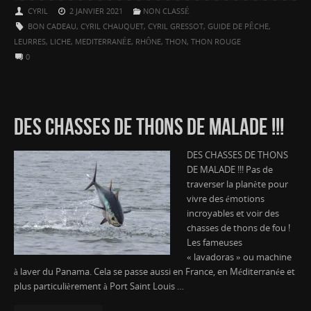
CYRIL
2 JANVIER 2021
NON CLASSÉ
BON CADEAU
,
CYRIL CHAUQUET
,
CYRIL GRESSOT
,
GUIDE DE PÊCHE
,
LEURRES
,
LICHE
,
MEDITERRANÉE
,
RHÔNE
,
THON
,
THON ROUGE
0
DES CHASSES DE THONS DE MALADE !!!
DES CHASSES DE THONS
DE MALADE !!! Pas de
traverser la planète pour
vivre des émotions
incroyables et voir des
chasses de thons de fou !
Les fameuses
« lavadoras » ou machine
à laver du Panama. Cela se passe aussi en France, en Méditerranée et
plus particulièrement à Port Saint Louis …