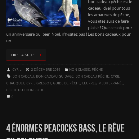
bon cadeau pêche est le
cadeau idéal pour tous
les amateurs de pêche,
vous êtes surs de faire
plaisir ! Que ce soit pour
un anniversaire ou bien Noël, n’hésitez pas ! Les bons cadeaux pour
un …
LIRE LA SUITE…
CYRIL
2 DÉCEMBRE 2019
NON CLASSÉ
,
PÊCHE
BON CADEAU
,
BON CADEAU GUIDAGE
,
BON CADEAU PÊCHE
,
CYRIL
CHAUQUET
,
CYRIL GRESSOT
,
GUIDE DE PÊCHE
,
LEURRES
,
MEDITERRANÉE
,
PÊCHE DU THON ROUGE
0
4 ÉNORMES PEACOCKS BASS, LE RÊVE