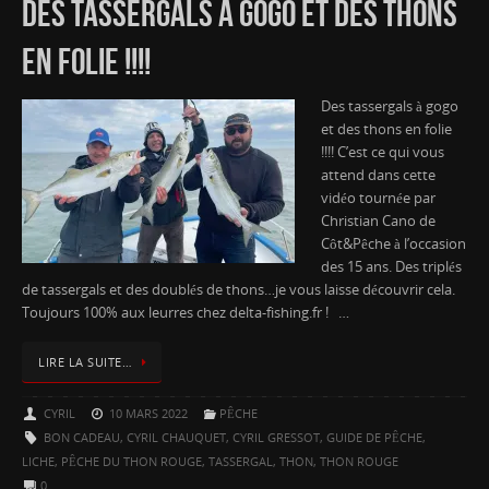
DES TASSERGALS À GOGO ET DES THONS
EN FOLIE !!!!
Des tassergals à gogo
et des thons en folie
!!!! C’est ce qui vous
attend dans cette
vidéo tournée par
Christian Cano de
Côt&Pêche à l’occasion
des 15 ans. Des triplés
de tassergals et des doublés de thons…je vous laisse découvrir cela.
Toujours 100% aux leurres chez delta-fishing.fr ! …
LIRE LA SUITE…
CYRIL
10 MARS 2022
PÊCHE
BON CADEAU
,
CYRIL CHAUQUET
,
CYRIL GRESSOT
,
GUIDE DE PÊCHE
,
LICHE
,
PÊCHE DU THON ROUGE
,
TASSERGAL
,
THON
,
THON ROUGE
0