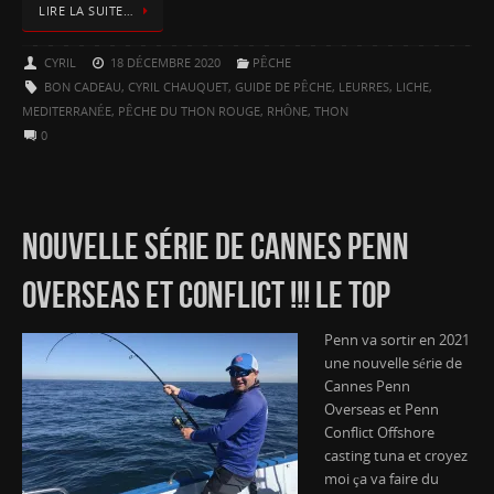
LIRE LA SUITE…
CYRIL
18 DÉCEMBRE 2020
PÊCHE
BON CADEAU
,
CYRIL CHAUQUET
,
GUIDE DE PÊCHE
,
LEURRES
,
LICHE
,
MEDITERRANÉE
,
PÊCHE DU THON ROUGE
,
RHÔNE
,
THON
0
NOUVELLE SÉRIE DE CANNES PENN
OVERSEAS ET CONFLICT !!! LE TOP
Penn va sortir en 2021
une nouvelle série de
Cannes Penn
Overseas et Penn
Conflict Offshore
casting tuna et croyez
moi ça va faire du