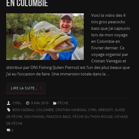
EN COLOMBIE
Voici la vidéo des 4
très gros peacocks
bass que j’ai capturés
lors de mon voyage
en Colombie en
Février dernier. Ce
voyage organisé par
Cristian Vanegas et
distribué par ONI Fishing (Julien Pierroz) est l’un des plus beaux que
j’ai eu l’occasion de faire. Une immersion totale dans la …
LIRE LA SUITE…
CYRIL
9 MAI 2019
PÊCHE
BON CADEAU
,
COLOMBIE
,
CRISTIAN VANEGAS
,
CYRIL GRESSOT
,
GUIDE
DE PÊCHE
,
ONI FISHING
,
PEACOCK BASS
,
PÊCHE DU THON ROUGE
,
VOYAGE
DE PÊCHE
0