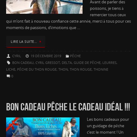
Avant de parler des
poissons, je tiens à
remercier tous ceux
qui m’ont fait à nouveau confiance cette année, merci à tous pour ces
moments de passions, d’émotions que …
LIRE LA SUITE…
CYRIL
19 DÉCEMBRE 2019
PÊCHE
BON CADEAU
,
CYRIL GRESSOT
,
DELTA
,
GUIDE DE PÊCHE
,
LEURRES
,
LICHE
,
PÊCHE DU THON ROUGE
,
THON
,
THON ROUGE
,
THONINE
0
BON CADEAU PÊCHE LE CADEAU IDÉAL !!!
Les bons cadeaux pour
un guidage de pêche
c’est le moment ! Un