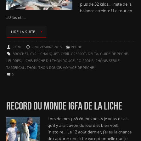
plus de 32 kilos…limite de la
balance atteinte ! Le tout en
30 lbs et …
LIRE LA SUITE…
CYRIL
2 NOVEMBRE 2015
PÊCHE
BROCHET
,
CYRIL CHAUQUET
,
CYRIL GRESSOT
,
DELTA
,
GUIDE DE PÊCHE
,
LEURRES
,
LICHE
,
PÊCHE DU THON ROUGE
,
POISSONS
,
RHÔNE
,
SEBILE
,
TASSERGAL
,
THON
,
THON ROUGE
,
VOYAGE DE PÊCHE
0
RECORD DU MONDE IGFA DE LA LICHE
Lors de mes précédents posts je vous disais
qu’il y allait avoir du lourd et bien voilà
l’histoire… Le 12 août dernier, j’ai eu la chance
de capturer une liche exceptionnelle que je