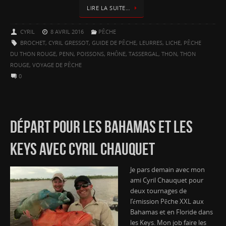
LIRE LA SUITE…
CYRIL
8 AVRIL 2016
PÊCHE
BROCHET
,
CYRIL GRESSOT
,
GUIDE DE PÊCHE
,
LEURRES
,
LICHE
,
PÊCHE
DU THON ROUGE
,
PENN
,
POISSONS
,
RHÔNE
,
TASSERGAL
,
THON
,
THON
ROUGE
,
VOYAGE DE PÊCHE
0
DÉPART POUR LES BAHAMAS ET LES
KEYS AVEC CYRIL CHAUQUET
Je pars demain avec mon
ami Cyril Chauquet pour
deux tournages de
l’émission Pêche XXL aux
Bahamas et en Floride dans
les Keys. Mon job faire les