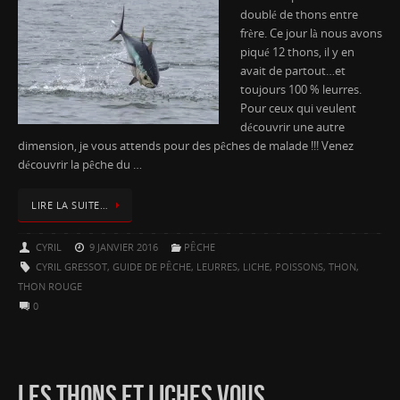
doublé de thons entre
frère. Ce jour là nous avons
piqué 12 thons, il y en
avait de partout…et
toujours 100 % leurres.
Pour ceux qui veulent
découvrir une autre
dimension, je vous attends pour des pêches de malade !!! Venez
découvrir la pêche du …
LIRE LA SUITE…
CYRIL
9 JANVIER 2016
PÊCHE
CYRIL GRESSOT
,
GUIDE DE PÊCHE
,
LEURRES
,
LICHE
,
POISSONS
,
THON
,
THON ROUGE
0
LES THONS ET LICHES VOUS