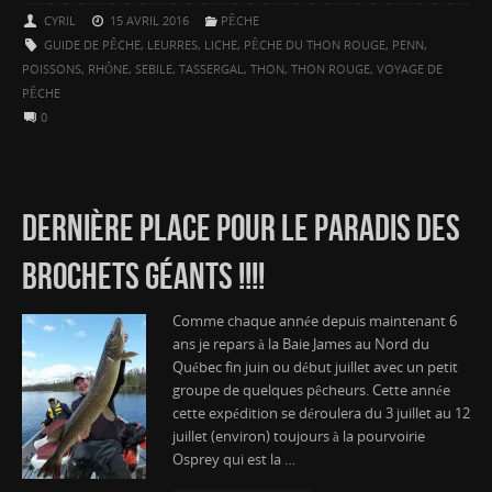
CYRIL
15 AVRIL 2016
PÊCHE
GUIDE DE PÊCHE
,
LEURRES
,
LICHE
,
PÊCHE DU THON ROUGE
,
PENN
,
POISSONS
,
RHÔNE
,
SEBILE
,
TASSERGAL
,
THON
,
THON ROUGE
,
VOYAGE DE
PÊCHE
0
DERNIÈRE PLACE POUR LE PARADIS DES
BROCHETS GÉANTS !!!!
Comme chaque année depuis maintenant 6
ans je repars à la Baie James au Nord du
Québec fin juin ou début juillet avec un petit
groupe de quelques pêcheurs. Cette année
cette expédition se déroulera du 3 juillet au 12
juillet (environ) toujours à la pourvoirie
Osprey qui est la …