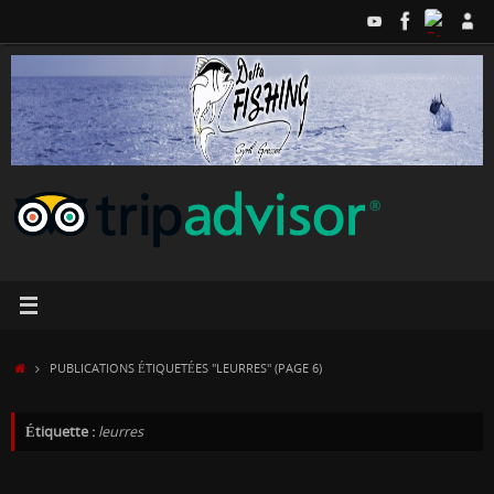
Passer
au
contenu
ACCUEIL
PUBLICATIONS ÉTIQUETÉES "LEURRES"
(PAGE 6)
Étiquette :
leurres