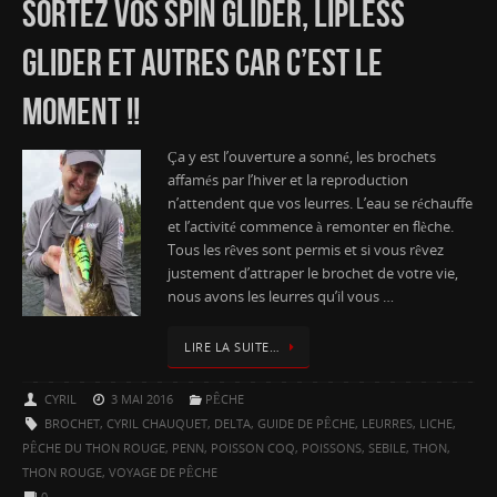
SORTEZ VOS SPIN GLIDER, LIPLESS
GLIDER ET AUTRES CAR C’EST LE
MOMENT !!
Ça y est l’ouverture a sonné, les brochets
affamés par l’hiver et la reproduction
n’attendent que vos leurres. L’eau se réchauffe
et l’activité commence à remonter en flèche.
Tous les rêves sont permis et si vous rêvez
justement d’attraper le brochet de votre vie,
nous avons les leurres qu’il vous …
LIRE LA SUITE…
CYRIL
3 MAI 2016
PÊCHE
BROCHET
,
CYRIL CHAUQUET
,
DELTA
,
GUIDE DE PÊCHE
,
LEURRES
,
LICHE
,
PÊCHE DU THON ROUGE
,
PENN
,
POISSON COQ
,
POISSONS
,
SEBILE
,
THON
,
THON ROUGE
,
VOYAGE DE PÊCHE
0