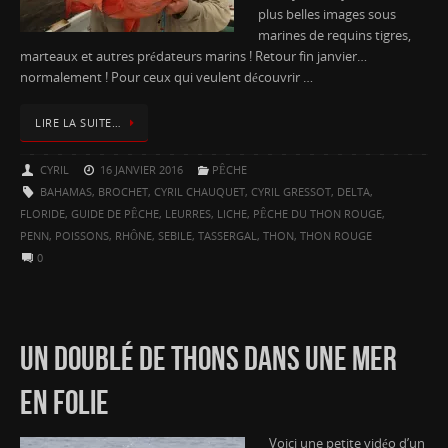
plus belles images sous
marines de requins tigres,
marteaux et autres prédateurs marins ! Retour fin janvier…
normalement ! Pour ceux qui veulent découvrir …
LIRE LA SUITE…
CYRIL
16 JANVIER 2016
PÊCHE
BAHAMAS
,
BROCHET
,
CYRIL CHAUQUET
,
CYRIL GRESSOT
,
DELTA
,
FLORIDE
,
GUIDE DE PÊCHE
,
LEURRES
,
LICHE
,
PÊCHE DU THON ROUGE
,
PENN
,
POISSONS
,
RHÔNE
,
SEBILE
,
TASSERGAL
,
THON
,
THON ROUGE
0
UN DOUBLÉ DE THONS DANS UNE MER
EN FOLIE
Voici une petite vidéo d’un