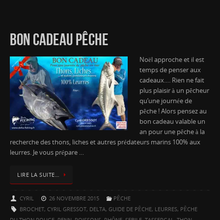
BON CADEAU PÊCHE
Noël approche et il est
temps de penser aux
cadeaux…. Rien ne fait
plus plaisir à un pêcheur
qu’une journée de
pêche ! Alors pensez au
bon cadeau valable un
an pour une pêche à la
recherche des thons, liches et autres prédateurs marins 100% aux
leurres. Je vous prépare …
LIRE LA SUITE…
CYRIL
26 NOVEMBRE 2015
PÊCHE
BROCHET
,
CYRIL GRESSOT
,
DELTA
,
GUIDE DE PÊCHE
,
LEURRES
,
PÊCHE
DU THON ROUGE
,
PENN
,
POISSONS
,
RHÔNE
,
SEBILE
,
TASSERGAL
,
THON
,