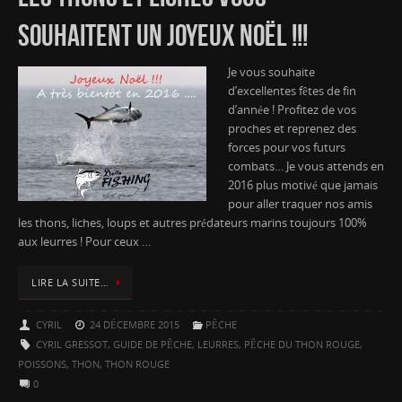
SOUHAITENT UN JOYEUX NOËL !!!
Je vous souhaite
d’excellentes fêtes de fin
d’année ! Profitez de vos
proches et reprenez des
forces pour vos futurs
combats… Je vous attends en
2016 plus motivé que jamais
pour aller traquer nos amis
les thons, liches, loups et autres prédateurs marins toujours 100%
aux leurres ! Pour ceux …
LIRE LA SUITE…
CYRIL
24 DÉCEMBRE 2015
PÊCHE
CYRIL GRESSOT
,
GUIDE DE PÊCHE
,
LEURRES
,
PÊCHE DU THON ROUGE
,
POISSONS
,
THON
,
THON ROUGE
0