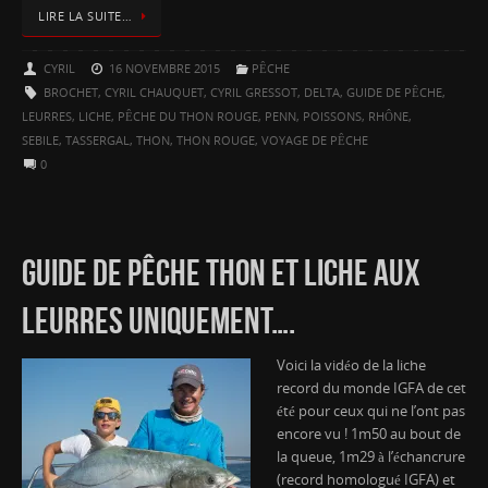
LIRE LA SUITE…
CYRIL
16 NOVEMBRE 2015
PÊCHE
BROCHET
,
CYRIL CHAUQUET
,
CYRIL GRESSOT
,
DELTA
,
GUIDE DE PÊCHE
,
LEURRES
,
LICHE
,
PÊCHE DU THON ROUGE
,
PENN
,
POISSONS
,
RHÔNE
,
SEBILE
,
TASSERGAL
,
THON
,
THON ROUGE
,
VOYAGE DE PÊCHE
0
GUIDE DE PÊCHE THON ET LICHE AUX
LEURRES UNIQUEMENT….
Voici la vidéo de la liche
record du monde IGFA de cet
été pour ceux qui ne l’ont pas
encore vu ! 1m50 au bout de
la queue, 1m29 à l’échancrure
(record homologué IGFA) et