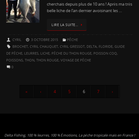
cherchais depuis plus de 10 ans ! Après ma très
belle liche de l’an dernier avoisinant les …
LIRE LA SUITE…
CYRIL
3 OCTOBRE 2015
PÊCHE
BROCHET
,
CYRIL CHAUQUET
,
CYRIL GRESSOT
,
DELTA
,
FLORIDE
,
GUIDE
DE PÊCHE
,
LEURRES
,
LICHE
,
PÊCHE DU THON ROUGE
,
POISSON COQ
,
POISSONS
,
THON
,
THON ROUGE
,
VOYAGE DE PÊCHE
0
«
‹
4
5
6
7
›
Delta Fishing, 100 % leurres, 100 % Émotions, La pêche tropicale mais en France !