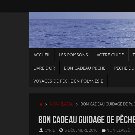
Passer
au
contenu
PASSER
ACCUEIL
LES POISSONS
VOTRE GUIDE
AU
CONTENU
LIVRE D’OR
BON CADEAU PÊCHE
PECHE DU
VOYAGES DE PECHE EN POLYNESIE
ACCUEIL
NON CLASSÉ
BON CADEAU GUIDAGE DE PÊ
BON CADEAU GUIDAGE DE PÊCH
CYRIL
5 DÉCEMBRE 2016
NON CLASSÉ