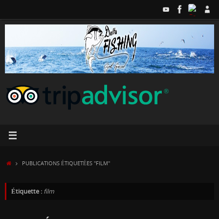
Passer
au
contenu
ACCUEIL
PUBLICATIONS ÉTIQUETÉES "FILM"
Étiquette :
film