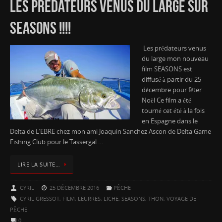
LES PRÉDATEURS VENUS DU LARGE SUR
SEASONS !!!!
Les prédateurs venus
du large mon nouveau
film SEASONS est
diffusé à partir du 25
décembre pour fêter
Noël Ce film a été
tourné cet été à la fois
en Espagne dans le
Delta de L’EBRE chez mon ami Joaquin Sanchez Ascon de Delta Game
Fishing Club pour le Tassergal …
LIRE LA SUITE…
CYRIL
25 DÉCEMBRE 2016
PÊCHE
CYRIL GRESSOT
,
FILM
,
LEURRES
,
LICHE
,
SEASONS
,
THON
,
VOYAGE DE
PÊCHE
0